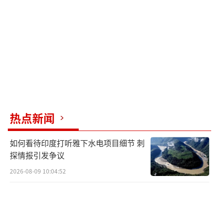
然理论上拥有强制执行力，但其决策机制常被
否决权所限制。美国提供的安全保障取决于其
政治意愿、国内政策及盟友关系，而非普遍的
国际法义务。乌克兰若仅依赖这种保障，其国
家安全将高度绑定于美国变幻莫测的政策，一
旦美国政策转向，乌克兰将陷入安全真空。
这场谈判的背后，是俄乌双方不堪重负的
热点新闻
经济现实。俄罗斯国防开支占GDP的7.2%，总
军费超过1600亿美元，战争相关预算吞噬了联
如何看待印度打听雅下水电项目细节 刺
邦预算的40%以上。国家财富基金缩水68%，
探情报引发争议
关键利率高达20%，通胀率9%（实际更高），
2026-08-09 10:04:52
西方制裁导致石油价格被压低至每桶47.6美
元，预算赤字持续扩大。乌克兰2022年GDP萎
缩28.91%，电力基础设施大部被毁，黑海航运