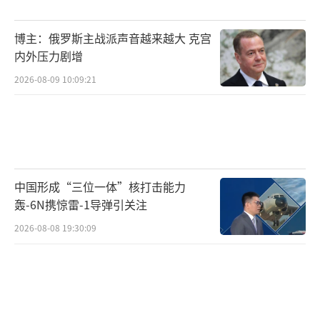
受阻，重建需要巨额资金。尽管西方提供了近7
博主：俄罗斯主战派声音越来越大 克宫
00亿美元援助，但如果以割让顿涅茨克等重要
内外压力剧增
矿产资源和战略要地为代价，乌克兰的经济复
2026-08-09 10:09:21
苏将面临更大挑战。
国际社会必须警惕任何以牺牲弱小国家主
权和领土完整为代价的“和平”。绥靖政策只
会助长侵略者的野心。真正的“终局”应建立
中国形成“三位一体”核打击能力
在国际法原则、国家主权平等和各方合理安全
轰-6N携惊雷-1导弹引关注
关切基础上的持久解决方案。否则，所谓
2026-08-08 19:30:09
的“和平”不过是战火的暂时休止符，一场等
待下一次爆发的定时炸弹。国际社会应坚持维
护《联合国宪章》的宗旨和原则，确保乌克兰
的未来不被交易，世界的和平不被牺牲。
（责任