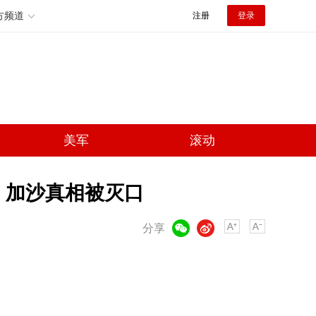
方频道
注册
登录
美军
滚动
 加沙真相被灭口
微信
微博
分享