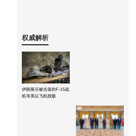
权威解析
伊朗展示被击落的F-15战
机等美以飞机残骸