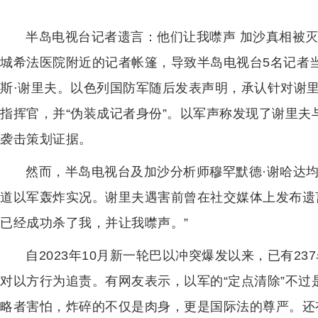
半岛电视台记者遗言：他们让我噤声 加沙真相被灭口
城希法医院附近的记者帐篷，导致半岛电视台5名记者
斯·谢里夫。以色列国防军随后发表声明，承认针对谢里
指挥官，并“伪装成记者身份”。以军声称发现了谢里
袭击策划证据。
然而，半岛电视台及加沙分析师穆罕默德·谢哈达
道以军轰炸实况。谢里夫遇害前曾在社交媒体上发布遗
已经成功杀了我，并让我噤声。”
自2023年10月新一轮巴以冲突爆发以来，已有2
对以方行为追责。有网友表示，以军的“定点清除”不
略者害怕，炸碎的不仅是肉身，更是国际法的尊严。还