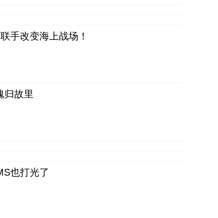
正在联手改变海上战场！
魂归故里
CMS也打光了