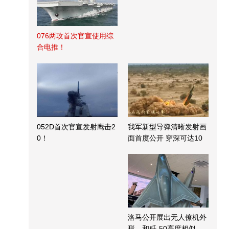
076两攻首次官宣使用综
合电推！
052D首次官宣发射鹰击2
我军新型导弹清晰发射画
0！
面首度公开 穿深可达10
米
洛马公开展出无人僚机外
形，和歼-50高度相似