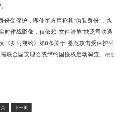
”。
身份受保护，即使军方声称其“伪装身份”，也
实时作战影像，仅依赖“文件清单”缺乏司法透
反《罗马规约》第8条关于“蓄意攻击受保护平
但需联合国安理会或缔约国授权启动调查。
(
责任
2
页
下一页