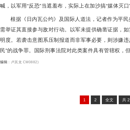
喊，以军用“反恐”当遮羞布，实际上在加沙搞“媒体灭口
根据《日内瓦公约》及国际人道法，记者作为平民
需举证其直接参与敌对行动。以军未提供确凿证据，如
明度。若袭击意图系压制报道而非军事必要，则涉嫌违
民”的战争罪。国际刑事法院对此类案件具有管辖权，
编辑
：
卢其龙 CM0882
)
1
2
全文
共