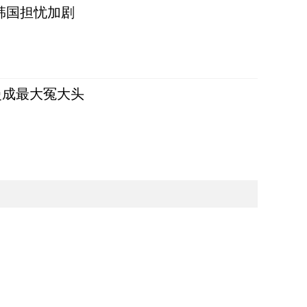
韩国担忧加剧
曼成最大冤大头