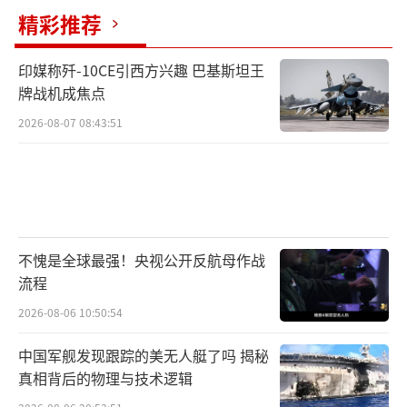
有限、缺乏固定翼预警机支援。没有空中预警
精彩推荐
能力，就难以全面掌握战场态势，更谈不上争
夺海上制空权。实际上，F-35B在这种平台上更
印媒称歼-10CE引西方兴趣 巴基斯坦王
多承担的是对缺乏隐身对抗能力的海陆目标实
牌战机成焦点
施打击的任务，本质更像攻击机。
2026-08-07 08:43:51
与辽宁舰、山东舰的对比
辽宁舰、山东舰采用滑跃起飞+拦阻回收
（STOBAR）模式，优势在于可搭载更多舰载
不愧是全球最强！央视公开反航母作战
机并实现更高的出动频率。其主力歼-15系列可
流程
执行制空、对海、电子战等多任务，且两舰已
2026-08-06 10:50:54
多次开展双航母编队的远海高强度飞行训练，
中国军舰发现跟踪的美无人艇了吗 揭秘
具备稳定的“空中排班”能力。这类大甲板航
真相背后的物理与技术逻辑
母的定位就是维持持续的区域空中压制与海上