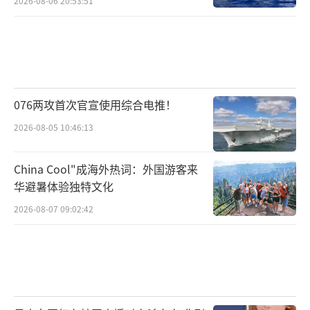
2026-08-06 20:53:51
作战能力。
相比之下，小甲板F-35B更像“隐身快反
+节点打击”的刺客，追求的是突袭与高价值目
标打击。但要真正威胁大型航母，还得有合适
076两攻首次官宣使用综合电推！
的远程反舰武器。目前F-35B未配备可用的远程
反舰导弹，外挂的JSOW C-1滑翔炸弹射程仅百
2026-08-05 10:46:13
公里出头，突防能力有限，且外挂后隐身性尽
China Cool"成海外热词：外国游客来
失，极易暴露在对方远程防空火力圈内。反观
华避暑体验独特文化
歼-15可挂载鹰击-83反舰导弹、鹰击-91反辐射
2026-08-07 09:02:42
导弹，射程可达200公里，一个波次即可发动数
十枚导弹的饱和攻击。
战场现实与战略落差