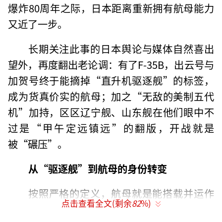
爆炸80周年之际，日本距离重新拥有航母能力
又近了一步。
长期关注此事的日本舆论与媒体自然喜出
望外，再度翻出老论调：有了F-35B，出云号与
加贺号终于能摘掉“直升机驱逐舰”的标签，
成为货真价实的航母；加之“无敌的美制五代
机”加持，区区辽宁舰、山东舰在他们眼中不
过是“甲午定远镇远”的翻版，开战就是
被“碾压”。
从“驱逐舰”到航母的身份转变
按照严格的定义，航母就是能搭载并运作
点击查看全文(剩余
82
%)
固定翼飞机的水面舰艇。出云级在设计时，本