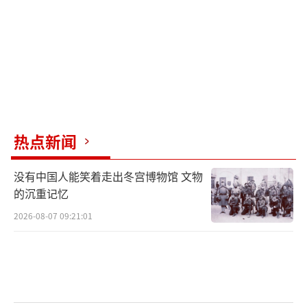
F-35B的最大特点是隐身与短距/垂直起降
（STOVL）能力，这使得小甲板也能运作隐身
战机，大幅提升部署灵活性。但要让它的作战
潜力充分释放，还得跨过三道关：
甲板运作节奏
——起降流程、牵引调度、弹
热点新闻
药输送链路是否顺畅；
维护与补给能力
——隐身涂层修复、备件供
没有中国人能笑着走出冬宫博物馆 文物
的沉重记忆
应速度；
2026-08-07 09:21:01
指挥与情报链路
——目标由谁提供、作战权
限如何分配、信息网络是否畅通。
美国尼米兹级航母依靠两个F-35C中队和两