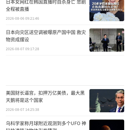
即便不讨论舰对舰的直接较量，日本在整
日本女网红在韩国直播时自杀身亡 悲剧
体装备体系建设上的差距，也不是两艘轻型航
全程被直播
母就能弥补的。即使假设日本拥有两艘搭载六
2026-08-06 09:21:46
代机的20万吨级超级航母，只要行动范围在火
日本向灾区送空调被曝原产国中国 救灾
箭军的打击圈内，依然是重点打击目标。更何
物资成摆设
况出云级形成完整战斗力还需要数年，到那
2026-08-07 09:17:28
时，福建舰或下一代核动力航母都可能已经投
入使用。
F-35B让出云级和加贺号的确跨入了“真航
母”门槛，但受限于平台规模、舰载机数量、
美国财长逼宫，扣押万亿美债，最大黑
缺乏预警机与持续出动能力，它们在真正的大
天鹅将是这个国家
国海军对抗中，仍难摆脱轻型航母的固有限
2026-08-07 14:25:38
制。对日本而言，这更像是战略象征意义大于
乌科学家称月球附近观测到多个UFO 神
实质战斗力的提升。
（责任编辑：张佳鑫）