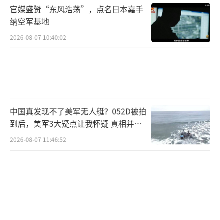
个F/A-18E/F中队，共约44架舰载机来维持高节
官媒盛赞“东风浩荡”，点名日本嘉手
奏行动。日常情况下，甲板上随时有两架战斗
纳空军基地
机起飞，空中还有预警机维持监视；高强度任
2026-08-07 10:40:02
务时，一个波次就能放飞10余架战机，一天可
实现逾百次起降。对照这一标准，出云级的短
板一目了然：舰载机数量不足、维护压力大、
飞行甲板缺乏持续高强度运转能力。按照美军
航母1/4飞机在机库维护的经验计算，出云级在
中国真发现不了美军无人艇？052D被拍
到后，美军3大疑点让我怀疑 真相并非
任何时刻可用飞机恐怕不超过9架，稳定持续放
如此
2026-08-07 11:46:52
飞几乎无法实现。
缺预警机，制空能力受限
不仅出云级，全球多数以F-35B为核心
的“闪电航母”都存在类似问题：舰载机数量