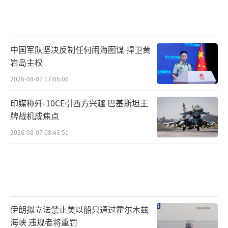
这种政治博弈，正成为加沙人民命运的最
大枷锁。
中国军队坚决反制任何闹海图谋 捍卫黄
英国首相斯塔默公开表示，如以色列在9月
岩岛主权
前仍未缓解加沙人道危机，英国或将正式承认
2026-08-07 17:05:06
巴勒斯坦国。但加沙寡妇曼苏拉·赫卢的质问
更为犀利：“一个没有主权、没有自卫权
印媒称歼-10CE引西方兴趣 巴基斯坦王
的‘国家’，又能改变什么？”
牌战机成焦点
2026-08-07 08:43:51
与此同时，来自美国的中东特使在探访加
沙南部援助点时，也遭遇民众强烈反弹。哈马
斯高级成员巴塞姆·纳伊姆明确表示：“我们
不是乞丐。我们追求的是独立，是生存的尊
严。”
伊朗拟立法禁止美以船只通过霍尔木兹
海峡 违规者将重罚