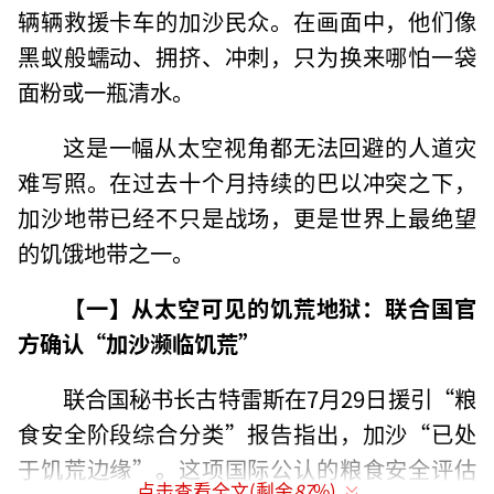
辆辆救援卡车的加沙民众。在画面中，他们像
黑蚁般蠕动、拥挤、冲刺，只为换来哪怕一袋
面粉或一瓶清水。
这是一幅从太空视角都无法回避的人道灾
难写照。在过去十个月持续的巴以冲突之下，
加沙地带已经不只是战场，更是世界上最绝望
的饥饿地带之一。
【一】从太空可见的饥荒地狱：联合国官
方确认“加沙濒临饥荒”
联合国秘书长古特雷斯在7月29日援引“粮
食安全阶段综合分类”报告指出，加沙“已处
于饥荒边缘”。这项国际公认的粮食安全评估
点击查看全文(剩余
87
%)