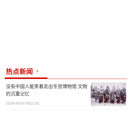
垃圾都在被争抢。”有居民苦笑。
【二】国际援助车队涌入，但依然杯水车
薪
面对日益严重的人道主义灾难，国际社会
正在尝试加大援助力度。
8月3日，埃及红新月会的车队通过凯雷姆
热点新闻
沙洛姆口岸驶入加沙，为这个千疮百孔的地带
送去食品、药品和两辆载有107吨柴油的油罐
没有中国人能笑着走出冬宫博物馆 文物
的沉重记忆
车。此举对面包房、医院等公共设施的维持至
关重要。
2026-08-07 09:21:01
空中援助也同步展开：约旦、德国、法
国、阿联酋、比利时等国联合开展了7次空投，