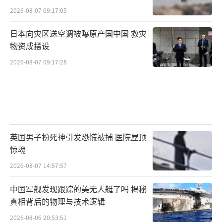
奔跑在废墟中的人群，是加沙的真实剪影
2026-08-07 09:17:05
“我们已经向世界发出太多次求救
日本向灾区送空调被曝原产国中国 救灾
了。”贾米尔·穆加里站在炸毁的街道上，眼
物资成摆设
中血丝密布。他刚做完心脏手术，又冒着生命
2026-08-07 09:17:28
危险去排队领粮，“这不是活着，这是等
死。”
而他身后的那张“从天而降”的卫星图，
再次唤醒了全球的良知。那一簇簇黑点，是20
英国男子扮死神引发恐慌被捕 医院屋顶
万名苦苦奔跑的加沙人。他们在尘土与瓦砾中
惊魂
冲向救援卡车，为的是一顿饭，却可能遭遇一
2026-08-07 14:57:57
颗子弹。
中国军舰发现跟踪的美无人艇了吗 揭秘
真相背后的物理与技术逻辑
人们奔跑，不是为了未来，而是为了不让
2026-08-06 20:53:51
自己与孩子在今天饿死。他们奔跑的方向，也