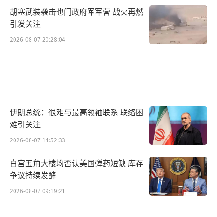
胡塞武装袭击也门政府军军营 战火再燃
即便是加沙被扣押的以色列人质也间接证
引发关注
明了局势之严峻。哈马斯公布的一段视频中，
2026-08-07 20:28:04
人质身形消瘦、面黄肌瘦，其状态与普通加沙
平民几无二致。卡桑旅的发言人甚至公开表
示：“他们只会获得与加沙百姓相同水平的粮
食和医疗待遇。”
伊朗总统：很难与最高领袖联系 联络困
【五】“政治停摆”下的援助困局
难引关注
人道主义援助在加沙陷入循环困境：哈马
2026-08-07 14:52:33
斯要求以色列在运输物资时必须停止一切空
白宫五角大楼均否认美国弹药短缺 库存
袭，而以方坚持对所有陆路物资进行严格安
争议持续发酵
检，导致卡车长时间滞留，援助难以及时送
2026-08-07 09:19:21
达。