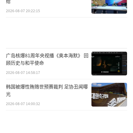
给
伤”或“驱散”。
2026-08-07 20:22:15
“我只抢到了两袋意大利面，这不够孩子
吃一天，”来自难民营的易卜拉欣·梅基颤抖
着说。他估计，现场成千上万的人中，只有5%
能带着物资离开，其余人则在混乱中空手而
广岛核爆81周年央视播《奥本海默》 回
归，甚至受伤倒地。
顾历史与和平使命
2026-08-07 14:58:17
另一名未透露姓名的母亲伸出瘀青的手
臂：“孩子拿到东西却被抢走了。”她排了五
韩国被爆性贿赂世预赛裁判 足协丑闻曝
光
小时队，只带回一点大米和食用油，“但我还
会来。否则两个女儿会饿死。”
2026-08-07 14:00:32
【四】在绝望中生存：一线的家庭故事