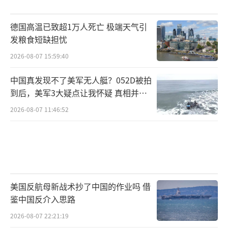
加沙地带的苦难并不只存在于统计数字
里，更刻在每一个家庭的命运中。
德国高温已致超1万人死亡 极端天气引
发粮食短缺担忧
“我11岁了，是家里最大的。爸爸已经不
2026-08-07 15:59:40
在了，我要出去找吃的给弟弟妹妹。”一个脸
上还带着稚气的男孩对镜头说。他的眼神中没
中国真发现不了美军无人艇？052D被拍
到后，美军3大疑点让我怀疑 真相并非
有畏惧，只有极度清醒的成熟。他经历过士兵
如此
对人群开枪的现场，“我只能跑快点，不然就
2026-08-07 11:46:52
倒下。”
一名母亲抱着刚出生五个月的婴儿，喃喃
道：“我的第四个孩子已经饿死了……这个孩
子，现在也撑不住。”怀孕期间的严重营养不
美国反航母新战术抄了中国的作业吗 借
鉴中国反介入思路
足，让孩子天生虚弱。她试图靠空投来的奶粉
维生，却捉襟见肘。
2026-08-07 22:21:19