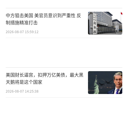
总计空投物资61吨；比利时完成首轮15吨空
投；埃及在72小时内出动9架军机，将粮食投向
中方狙击美国 美官员意识到严重性 反
制措施精准打击
陆路难以抵达的地区。
2026-08-07 15:59:12
但援助规模始终难以匹配灾难的深度。联
合国近东救济工程处指出，目前仍有6000辆满
载物资的卡车被堵在口岸外无法进入加沙。主
任拉扎里尼无奈表示：“空投成本高、效率
低。如果国际社会能接受空投的政治条件，那
美国财长逼宫，扣押万亿美债，最大黑
天鹅将是这个国家
为何不推动更有效的陆路通道？”
2026-08-07 14:25:38
法国总统马克龙也公开呼吁，以色列应立
即无条件开放人道通道，“不能让饥饿成为战
争工具”。