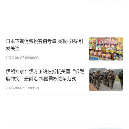
许是希望，也可能是死亡的终点。世界不能再
假装看不见。
（责任编辑：张佳鑫）
日本下调消费税有何考量 减税+补贴引
发关注
2026-08-07 09:00:03
伊朗专家：伊方正站在抵抗美国“低烈
度冲突”最前沿 揭露霸权战争范式
2026-08-07 13:09:38