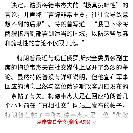
一决定，谴责梅德韦杰夫的“极具挑衅性”的
言论，并声称“言辞非常重要，往往会导致意
想不到的后果”。特朗普写道：“我已下令将
两艘核潜艇部署到适当的区域，以防这些愚蠢
和煽动性的言论不仅限于此。”
特朗普最近与现任俄罗斯安全委员会副主
席的梅德韦杰夫在社交媒体上展开了激烈的争
论。虽然特朗普没有详细说明，但他宣布军事
回应的消息显然与这位俄罗斯政客周四发布的
一条帖子有关。梅德韦杰夫是在回应特朗普几
个小时前在“真相社交”网站上发布的帖子。
特朗普在帖子中称梅德韦杰夫是一位“失败
点击查看全文(剩余
45
%)
的”前领导人，并警告他“谨言慎行”。