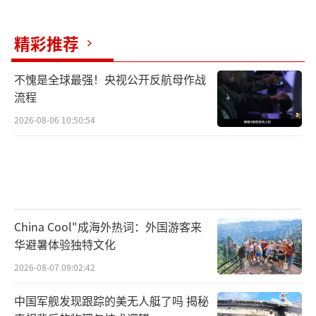
个时刻，都在无声地宣告：中俄关系绝非权宜
之计，而是基于深厚互信、广泛共同利益和相
精彩推荐
似国际理念的战略抉择。无论国际风云如何变
幻，中俄合作早已超越地缘博弈层面。
不愧是全球最强！央视公开反航母作战
（责任编
流程
辑：卢其龙 CM0882）
2026-08-06 10:50:54
China Cool"成海外热词：外国游客来
华避暑体验独特文化
2026-08-07 09:02:42
中国军舰发现跟踪的美无人艇了吗 揭秘