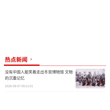
能源动脉的稳固到新兴领域的开拓，从跨境基
础设施的联通到金融结算渠道的多元化探索，
这一系列庞大而具体的合作议程，需要最高层
的政治引领和战略规划。
9月3日，历史的光芒将照亮现实。中俄两
国领导人将并肩出席纪念中国人民抗日战争暨
世界反法西斯战争胜利80周年的庄重活动，这
热点新闻
是一次具有深刻历史意义和强烈现实意味的安
没有中国人能笑着走出冬宫博物馆 文物
排。共同缅怀历史不仅是对过去的回顾，更是
的沉重记忆
对战后国际秩序基本准则的坚定维护。在当今
2026-08-07 09:21:01
某些势力企图篡改二战历史、为法西斯主义招
魂的危险时刻，中俄领导人共同站在历史的纪
念台上，是对历史的真正尊重，也是对“正义