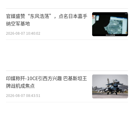
必胜、和平必胜、人民必胜”真理的庄严宣
示。
官媒盛赞“东风浩荡”，点名日本嘉手
纳空军基地
这种“峰会+双边+纪念”的三维设计绝非
2026-08-07 10:40:02
偶然。此次打破惯例的“加长版”行程恰发生
在俄乌冲突持续、美欧对俄制裁升级的第41个
月，也是中国应对科技封锁的关键时期。尽管
面临SWIFT系统切断等挑战，2024年中俄贸易
额仍突破2500亿美元，中国制造的汽车、电子
印媒称歼-10CE引西方兴趣 巴基斯坦王
产品与俄罗斯的油气、农产品在对方市场占有
牌战机成焦点
率持续攀升。这次访问可能推动建立绕过美元
2026-08-07 08:43:51
的能源交易机制，以及远东地区跨境基础设施
的实质性进展。
普京四天的中国之旅，每一个议程，每一