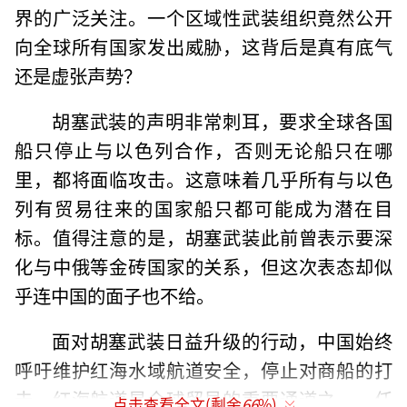
界的广泛关注。一个区域性武装组织竟然公开
向全球所有国家发出威胁，这背后是真有底气
还是虚张声势？
胡塞武装的声明非常刺耳，要求全球各国
船只停止与以色列合作，否则无论船只在哪
里，都将面临攻击。这意味着几乎所有与以色
列有贸易往来的国家船只都可能成为潜在目
标。值得注意的是，胡塞武装此前曾表示要深
化与中俄等金砖国家的关系，但这次表态却似
乎连中国的面子也不给。
面对胡塞武装日益升级的行动，中国始终
呼吁维护红海水域航道安全，停止对商船的打
击。红海航道是全球贸易的重要通道之一，任
点击查看全文(剩余
66
%)