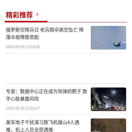
精彩推荐
俄罗斯空降兵日 老兵跳伞高空坠亡 降
落伞故障致悲剧
2026-08-05 13:24:28
专家：数据中心正在成为导弹的靶子 数
字心脏暴露风险
2026-08-05 22:55:47
美军电子干扰演习致飞机撞山4人遇
难，机上人员全部遇难