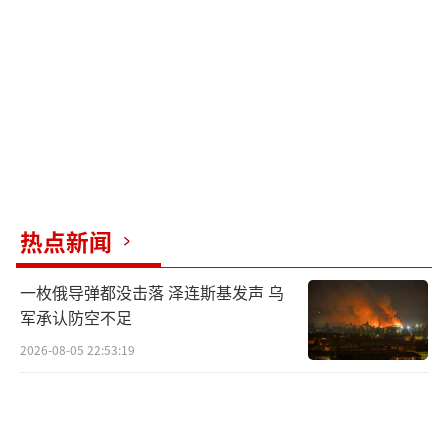
自去年10月以来已攻击了约60艘船只，绝大多
数与以色列、美国或英国有直接关联。
追根溯源，红海危机的爆发并非无缘无
故。胡塞武装反复强调，他们的行动是为了声
援巴勒斯坦人民。自去年10月以来，以色列在
加沙的军事行动已导致超过3.8万人死亡，包括
大量妇女和儿童。这场人道主义灾难正是引发
热点新闻
区域冲突不断升级的根本原因。中国在这个问
题上的立场体现了大国责任和理性思考，多次
一枚俄导弹都没击落 泽连斯基发声 乌
强调也门和红海问题的解决离不开地区整体局
军承认防空不足
势的缓和与降温。
2026-08-05 22:53:19
虽然胡塞武装言辞激烈，但我们需要理性
看待其实际行动能力。从战略上看，胡塞武装