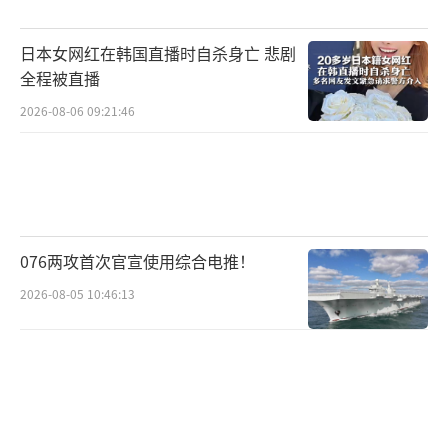
不太可能真的对全球所有国家的船只发动无差
别攻击。这样做只会失去国际社会仅有的同情
日本女网红在韩国直播时自杀身亡 悲剧
和支持。更可能的情况是，胡塞武装会继续将
全程被直播
攻击重点放在与以色列和美国直接相关的目标
2026-08-06 09:21:46
上，同时通过夸大威胁来提升自身在地区政治
中的地位和影响力。作为负责任大国，中国将
继续推动中东和平进程，既坚持公正立场，又
积极发挥建设性作用，并确保本国公民和船只
076两攻首次官宣使用综合电推！
的安全。
（责任编辑：张蕾 TT0001）
2026-08-05 10:46:13