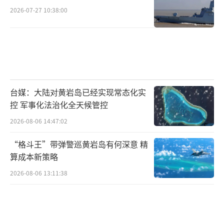
其身，只有坚持共商共建共享的全球治理观，
2026-07-27 10:38:00
才能实现普遍安全和共同繁荣。
（责任编辑：张蕾 TT
0001）
台媒：大陆对黄岩岛已经实现常态化实
控 军事化法治化全天候管控
2026-08-06 14:47:02
“格斗王”带弹警巡黄岩岛有何深意 精
算成本新策略
2026-08-06 13:11:38