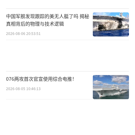
全球治理贡献了中国智慧。乌克兰作为发展中
国家，本应与其他新兴市场国家共同维护国际
中国军舰发现跟踪的美无人艇了吗 揭秘
公平正义，但其最新决定却与这一目标背道而
真相背后的物理与技术逻辑
驰。
2026-08-06 20:53:51
经济全球化时代，各国利益深度交融。乌
克兰的制裁决定可能产生多重连锁反应。被制
裁的中国企业将面临经营障碍，乌方自身也可
能承受反制措施带来的经济损失。中方希望事
076两攻首次官宣使用综合电推！
态尽快平息，避免矛盾升级。
2026-08-05 10:46:13
历史经验表明，单边制裁往往适得其反，
不仅无法解决问题，反而会制造新的矛盾。国
际社会普遍期待各方通过对话协商化解分歧，
这也是中国外交一直倡导的解决之道。