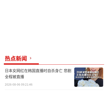
国，始终倡导构建相互尊重、公平正义、合作
共赢的国际关系。乌克兰此举不仅违背国际社
会共识，也可能对中乌经贸合作产生负面影
响。
这一事件反映了当前国际秩序面临的挑
战。冷战结束后，单边主义行为时有发生，严
重冲击以联合国为核心的国际体系。中国在回
热点新闻
应中特别强调“国际法依据”和“联合国安理
会授权”两个关键要素，实际上是在捍卫多边
日本女网红在韩国直播时自杀身亡 悲剧
主义原则。
全程被直播
2026-08-06 09:21:46
近年来，中国企业在海外频繁遭遇不公正
待遇，中国政府通过外交和法律途径积极维
权，既保护了本国企业和公民权益，也为完善