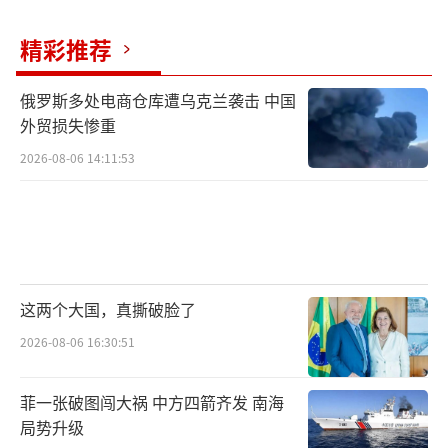
乌克兰危机爆发以来，中国始终秉持客观
精彩推荐
公正立场，积极劝和促谈。中方多次强调各国
主权和领土完整都应得到尊重，联合国宪章宗
俄罗斯多处电商仓库遭乌克兰袭击 中国
外贸损失惨重
旨和原则都应得到遵守，各方合理安全关切都
2026-08-06 14:11:53
应得到重视。在此背景下，乌克兰对中方实体
实施制裁尤其令人费解。
分析人士指出，这可能是乌克兰国内政治
因素与国际博弈共同作用的结果，但无论如
何，将制裁工具随意扩大化的做法值得警惕。
这两个大国，真撕破脸了
中国政府建立完善的领事保护机制，通过双边
2026-08-06 16:30:51
和多边渠道维护海外利益。此次外交部迅速作
菲一张破图闯大祸 中方四箭齐发 南海
出反应，展现出保护本国企业的决心和能力。
局势升级