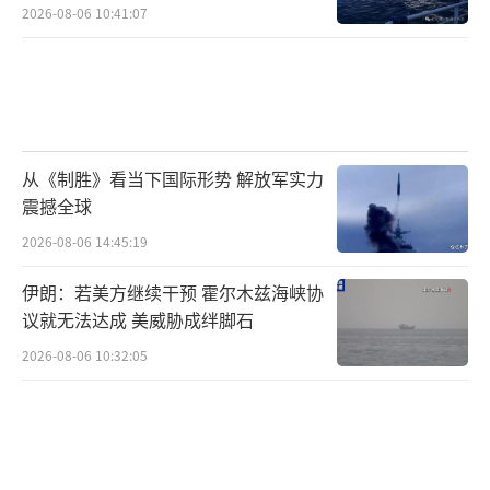
中国也通过参与国际规则制定，推动建立
2026-08-06 10:41:07
更加公正合理的国际经济秩序。在WTO改革、
G20等国际平台上，中国始终是自由贸易和多
边主义的坚定支持者。乌克兰的制裁决定与国
际社会主流意愿形成鲜明对比。
从《制胜》看当下国际形势 解放军实力
国际关系民主化是时代潮流，强权政治和
震撼全球
单边主义越来越不得人心。中国在乌克兰问题
2026-08-06 14:45:19
上的立场一以贯之，既坚持原则又展现灵活，
伊朗：若美方继续干预 霍尔木兹海峡协
为复杂问题的解决提供了建设性思路。此次事
议就无法达成 美威胁成绊脚石
件再次证明，构建人类命运共同体理念具有重
2026-08-06 10:32:05
要现实意义。
各国只有遵守国际法和国际关系基本准
则，才能实现共同安全与共同发展。乌克兰危