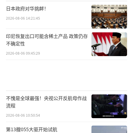
机爆发以来，中方始终保持中立立场，致力于
日本政府对华挑衅！
劝和促谈。乌方最新决定无助于问题的政治解
2026-08-06 14:21:45
决，反而可能使局势更加复杂。国际社会期待
各方保持克制，回到对话协商的正确轨道上
印尼恢复出口可能含稀土产品 政策仍存
来。
不确定性
2026-08-06 09:45:29
当今世界面临多重挑战，更需要各国携手
合作。单边制裁等对抗性手段只会加剧分裂，
不利于人类共同应对危机。中国作为负责任大
国，将继续与国际社会一道，维护以联合国为
核心的国际体系，维护以国际法为基础的国际
不愧是全球最强！央视公开反航母作战
秩序，维护以WTO为核心的多边贸易体制。
流程
2026-08-06 10:50:54
乌克兰的制裁决定应当引起各方反思：在
相互依存的全球化时代，任何国家都不能独善
第13艘055大驱开始试航