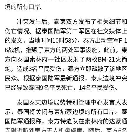
境的所有口岸。
冲突发生后，泰柬双方发布了相关细节和
伤亡情况。据泰国陆军第二军区在社交媒体上
的发文，当地时间10时58分，泰方出动空军F-1
6战机，摧毁了柬方的两处军事设施。此前，柬
方向泰国素林府一社区发射了两枚BM-21火箭
炮，造成3名平民受伤，泰方立即疏散了该地区
民众。根据泰国陆军最新通报，泰柬边境冲突
已经导致泰国9名平民死亡，14名平民受伤。
泰国泰柬边境局势特别管理中心发言人表
示，泰国将关闭与柬埔寨边境的所有口岸。泰
国陆军通报称，泰方特遣队在素林府的达蒙通
寺附近听到柬方无人机盘旋声。随后，柬方6名