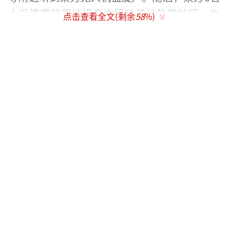
士兵携带武器接近泰方行动基地的铁丝网。为
点击查看全文(剩余
58
%)
避免局势升级，泰方向柬方喊话交涉，同时沿
边境全线保持高度警戒，并做好应对准备。泰
国陆军还提到，当地时间24日约8时20分，柬方
在达蒙通寺东侧、距泰方行动基地约200米处率
先开火。泰国代理总理普坦在接受泰媒采访时
表示，需要谨慎应对当前事态，并遵守相关国
际法。
柬埔寨参议院主席洪森在社交媒体上表
示，柬埔寨奥多棉吉省和柏威夏省的边境地区
遭到泰国炮击。他敦促民众不要恐慌，不要囤
积商品，并呼吁商贩不要提高商品价格。柬埔
寨首相洪玛奈也呼吁民众保持冷静，信任政府