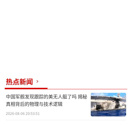
和武装部队。洪玛奈在社交媒体平台上表示，
柬埔寨始终坚持和平解决问题的立场，但在这
种情况下，只能以武装部队应对武装侵略。柬
埔寨外交部发言人宗松里表示，柬埔寨决定将
与泰国的外交关系降至最低级别，并召回驻曼
谷的外交人员。
中国驻柬埔寨大使馆发布领事提醒，提醒
靠近柬泰边境的中国公民加强安全防范。使馆
热点新闻
提醒在柬中国公民特别是靠近冲突地区的中国
公民密切关注当地安全形势，提高警惕，加强
中国军舰发现跟踪的美无人艇了吗 揭秘
防范，注意安全，避免前往柬泰边境地区。如
真相背后的物理与技术逻辑
遇紧急情况，请及时报警并向使馆寻求协助。
2026-08-06 20:53:51
（责任编辑：张佳鑫）