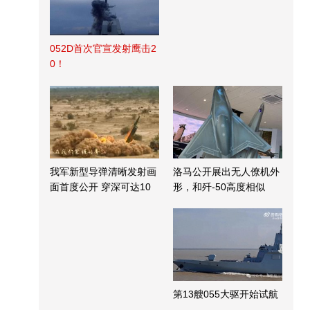
052D首次官宣发射鹰击2
0！
我军新型导弹清晰发射画
洛马公开展出无人僚机外
面首度公开 穿深可达10
形，和歼-50高度相似
米
第13艘055大驱开始试航