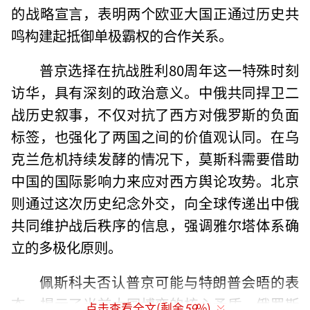
的战略宣言，表明两个欧亚大国正通过历史共
鸣构建起抵御单极霸权的合作关系。
普京选择在抗战胜利80周年这一特殊时刻
访华，具有深刻的政治意义。中俄共同捍卫二
战历史叙事，不仅对抗了西方对俄罗斯的负面
标签，也强化了两国之间的价值观认同。在乌
克兰危机持续发酵的情况下，莫斯科需要借助
中国的国际影响力来应对西方舆论攻势。北京
则通过这次历史纪念外交，向全球传递出中俄
共同维护战后秩序的信息，强调雅尔塔体系确
立的多极化原则。
佩斯科夫否认普京可能与特朗普会晤的表
态，揭示了当前大国博弈的核心矛盾。俄罗斯
点击查看全文(剩余
59
%)