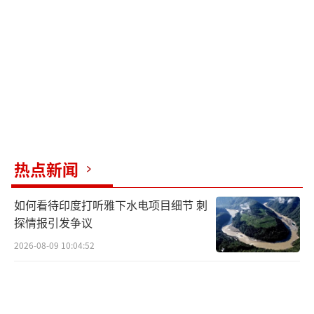
生态。
在美国同时对中俄实施科技封锁与金融制
裁的背景下，历史再次将这两个大国推向彼
此。中俄形成的“背靠背”协作模式，创造了
一种新型大国关系范式。这种关系既保障了双
方在核心利益上的相互支持，又保留了各自外
交的灵活性。从能源贸易到货币结算，从边境
热点新闻
安全到太空探索，中俄合作已形成多层次、立
体化的协作网络。普京此次访华或将证明，在
如何看待印度打听雅下水电项目细节 刺
两个大国真正携手时，任何形式的围堵都将失
探情报引发争议
去效力。
2026-08-09 10:04:52
（责任编辑：卢其龙 CM0882）