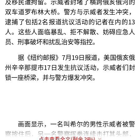
及移民遭拘留。示威者封堵了横跨俄亥俄河的
双车道罗布林大桥。警方与示威者发生冲突，
逮捕了包括2名报道抗议活动的记者在内的13
人。这些人面临暴乱、拒不解散、妨碍应急人
员、刑事破坏和扰乱治安等指控。
据《纽约邮报》7月19日报道，美国俄亥俄
州辛辛那提市17日发生抗议活动，示威者们封
锁一座桥梁，并与警方爆发冲突。
画面显示，一名叫希尔的男性示威者被警
察按住后，另一名警察挥拳连续击打其头部，
点击查看全文(剩余
29
%)