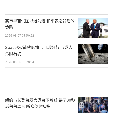
高市早苗试图以退为进 和平表态背后的
策略
2026-08-07 07:50:22
SpaceX火箭残骸撞击月球细节 形成人
造陨石坑
2026-08-06 16:28:34
纽约市长登台发言遭台下喊嘘 讲了30秒
后匆匆离台 听众倒竖拇指