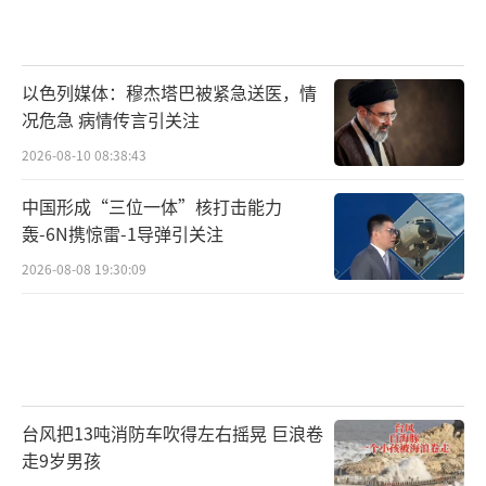
以色列媒体：穆杰塔巴被紧急送医，情
况危急 病情传言引关注
2026-08-10 08:38:43
中国形成“三位一体”核打击能力
轰-6N携惊雷-1导弹引关注
2026-08-08 19:30:09
台风把13吨消防车吹得左右摇晃 巨浪卷
走9岁男孩