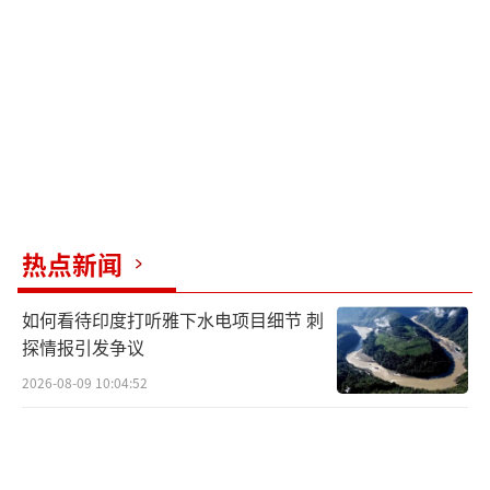
以此作为对华施压的筹码。但中方在乌克兰问
题上始终坚持劝和促谈的客观公正立场，不受
外部压力左右。这种策略未能撼动中国的底
线，反而暴露了欧盟外交上的空档与短视。
在“去风险”的口号下，欧盟缺乏有效手段强
制中国改变既定立场，其外交努力显得脆弱不
堪。
热点新闻
更具讽刺意味的是，欧盟对中国稀土的极
度依赖成为其“去风险”策略的最大软肋。冯
如何看待印度打听雅下水电项目细节 刺
德莱恩在G7峰会上渲染“中国稀土威胁论”，
探情报引发争议
试图寻求替代方案，却遭到美国总统特朗普的
2026-08-09 10:04:52
冷遇。这一幕不仅凸显了欧盟在关键原材料供
应链上的脆弱性，更暴露了“去风险”口号与
现实之间的巨大落差。在缺乏实际替代方案的