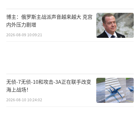
情况下，欧盟的“去风险”更像是自我麻痹的
博主：俄罗斯主战派声音越来越大 克宫
政治宣言，注定无法实现。
内外压力剧增
冯德莱恩此次访华揭示了欧洲在“去风
2026-08-09 10:09:21
险”口号下的战略无力。当内部利益撕裂与外
部依赖交织，欧盟的对华政策陷入“自缚”的
困境。中国以其深远的战略耐心等待欧洲走出
迷思。历史经验表明，在复杂多变的国际关系
无侦-7无侦-10和攻击-3A正在联手改变
中，务实合作才是中欧关系实现共赢的关键。
海上战场！
任何试图通过施压、脱钩或“去风险”来改变
2026-08-10 10:24:02
现状的努力最终都将证明是徒劳的。欧洲若想
真正实现战略自主，必须摆脱对美国的路径依
赖，正视与中国合作的巨大潜力。
（责任编辑：卢其
龙 CM0882）