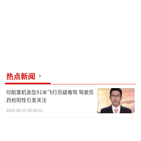
净资产达到1430亿美元，排名全球第九。
黄仁勋一年内三次访问北京，今年1月，他
在北京会见了中国开发者与合作伙伴。4月，他
再次访问北京，讨论美国政府加强芯片出口管
制的影响。7月，黄仁勋带着利好消息重返北
京，宣布H20将重新开放销售给中国市场。他
还回应了华为的竞争，表示任何低估华为的人
热点新闻
都是极其天真无知的。
印航客机急坠91米飞行员疑毒驾 驾驶员
黄仁勋认为在AI时代，每个人都应该学习
药检阳性引发关注
第一性原理，从最基础的原理出发构建理解。
2026-08-10 08:39:16
他认为无论贸易政策如何变化，只要产品和技
术对世界有意义，其他问题都会迎刃而解。英
伟达员工流失率极低，黄仁勋的核心秘诀在于