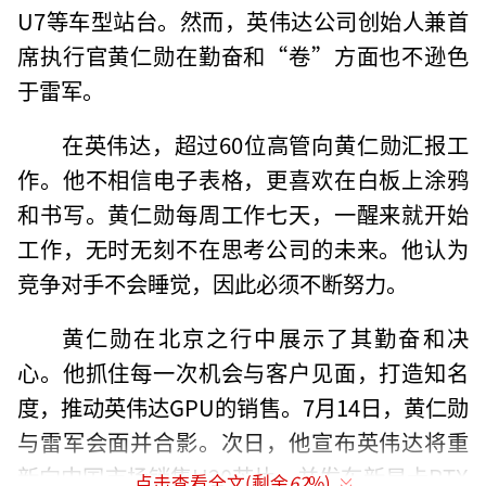
U7等车型站台。然而，英伟达公司创始人兼首
席执行官黄仁勋在勤奋和“卷”方面也不逊色
于雷军。
在英伟达，超过60位高管向黄仁勋汇报工
作。他不相信电子表格，更喜欢在白板上涂鸦
和书写。黄仁勋每周工作七天，一醒来就开始
工作，无时无刻不在思考公司的未来。他认为
竞争对手不会睡觉，因此必须不断努力。
黄仁勋在北京之行中展示了其勤奋和决
心。他抓住每一次机会与客户见面，打造知名
度，推动英伟达GPU的销售。7月14日，黄仁勋
与雷军会面并合影。次日，他宣布英伟达将重
新向中国市场销售H20芯片，并发布新显卡RTX
点击查看全文(剩余
62
%)