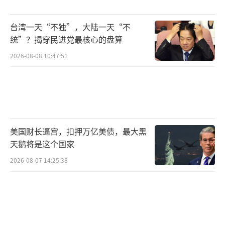
最扎心的是经济账。韩国一季度对华贸易
台湾一天“不独”，大陆一天“不
逆差骤降42%，半导体出口额却暴涨31%——
统”？揭穿民进党最核心的盘算
全靠中国工厂买芯片。日本更惨，丰田在中国
2026-08-08 10:47:51
销量跌穿地板，却还要从中国进口60%的电池
材料。日经新闻说破真相：“离开中国市场？
先问问九州岛的汽车零件厂答不答应！”
当美国抡关税大棒时，中国却给日韩递了
美国财长逼宫，扣押万亿美债，最大黑
天鹅将是这个国家
把梯子。7月18日，中韩自贸协定升级谈判突然
提速，核心条款直指“90%商品零关税”。中
2026-08-07 14:25:38
日经贸高层更密会三回，主题全是“供应链去
美元化”。这种反差让韩媒惊呼：“美国拿枪
逼我们断供，中国端盘子请我们吃饭！”