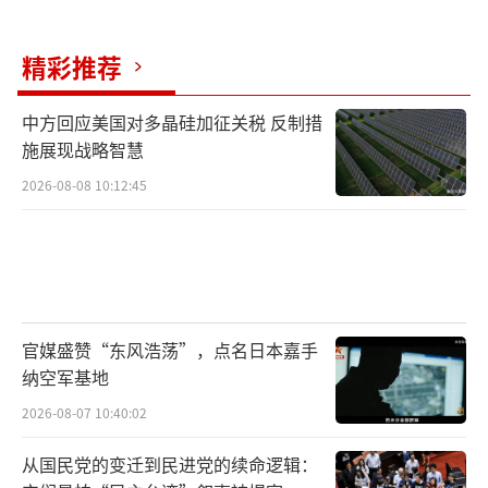
更狠的招在资源战场。中国海关对加拿大
油菜籽检疫加码三天，温哥华港口立刻堆满滞
精彩推荐
销货柜。俄罗斯同步切断对欧稀有气体供应，
中方回应美国对多晶硅加征关税 反制措
德国芯片厂产线直接停摆。中俄印三国连夜签
施展现战略智慧
的“本币结算网”，首周交易额就破47亿美元
2026-08-08 10:12:45
——卢布买印度气，人民币换俄油，美元被踢出
牌桌。
莫迪的转向最打脸。曾叫嚣“联美抗
华”的印度，如今派防长挤进北京会场，低声
官媒盛赞“东风浩荡”，点名日本嘉手
下气讨教“反制裁秘籍”。《印度快报》自
纳空军基地
嘲：“当美国关税砸碎我们6.6%的GDP增速
2026-08-07 10:40:02
时，谁还顾得上边境那几块石头？”
从国民党的变迁到民进党的续命逻辑：
所谓贸易战的真相，从来不在政客的咆哮