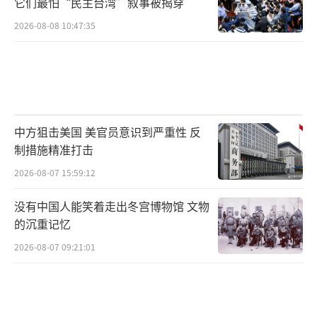
它们最怕“民主台湾”叙事被揭穿
里。当美国用93.5%关税恐吓时，中国稀土精
2026-08-08 10:47:35
炼厂正调整出口配额；当日韩为“站队”失眠
时，山东的锂电池生产线正吞进澳洲锂矿吐出
韩国芯片。筑墙者终将被墙所困，而破局者的
钥匙，永远攥在实干家手中。
（责任编辑：卢其龙 CM
中方狙击美国 美官员意识到严重性 反
0882）
制措施精准打击
2026-08-07 15:59:12
没有中国人能笑着走出冬宫博物馆 文物
的沉重记忆
2026-08-07 09:21:01