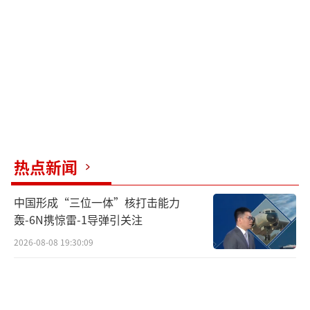
当中国石墨被架上火刑柱时，日韩的脖子
也被特朗普掐得更紧。7月13日，白宫向东京和
首尔发出最后通牒：8月1日起对两国加征25%
关税，谈判窗口仅剩18天。这把刀专捅两国命
门——韩国芯片出口23%销往美国，日本汽车零
件37%供应北美。三星会长李在镕当场摔了财
报：“25%关税？不如直接让釜山工厂关
门！”
热点新闻
魔幻的是美式“双标”现场。美国一边逼
中国形成“三位一体”核打击能力
日韩砍对华贸易，一边自己狂买中国电动车电
轰-6N携惊雷-1导弹引关注
池；一边骂韩国“亲华”，一边让英伟达对华
2026-08-08 19:30:09
狂卖H20芯片。这种“只许州官放火”的戏
码，连首尔小贩都嗤笑：“白宫地下室怕不是
堆满中国充电宝？”