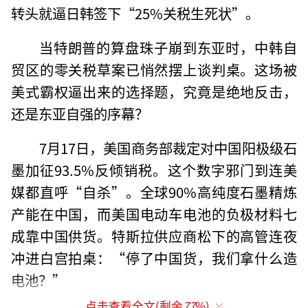
转头就逼日韩签下“25%关税生死状”。
当特朗普的算盘珠子崩到东亚时，中韩自
贸区的零关税草案已悄然摆上谈判桌。这场被
美式霸权逼出来的选择题，究竟是绝地反击，
还是东亚自强的序幕？
7月17日，美国商务部裁定对中国阳极级石
墨加征93.5%反倾销税。这个数字邪门到连美
媒都直呼“自杀”。全球90%高纯度石墨精炼
产能在中国，而美国电动车电池的负极材料七
成靠中国供货。特斯拉供应商松下的高管连夜
冲进白宫拍桌：“停了中国货，我们拿什么造
电池？”
点击查看全文(剩余
77
%)