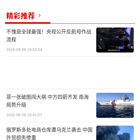
来怎么用”
精彩推荐
电极小型化早已不是瓶颈。脑神经元的尺
寸通常只有几微米，而电极制造技术完全可以
不愧是全球最强！央视公开反航母作战
做到微米级别，因此并不需要最先进的3纳米、
流程
5纳米芯片制程。即便在现有工艺下，制造出几
2026-08-06 10:50:54
万个微小电极也不是难事。
但脑机接口绝不是“电极越多越好”的堆
叠游戏，它是一个涉及硬件、软件、材料、生
物兼容性以及人体植入安全等多个系统模块的
菲一张破图闯大祸 中方四箭齐发 南海
复杂工程。
局势升级
2026-08-06 10:41:07
你做出了几万个通道，那后端要如何处理
这么大的数据？脑电信号非常微弱，抗干扰能
俄罗斯多处电商仓库遭乌克兰袭击 中国
外贸损失惨重
力差，如何筛选出有用信息？如何确保长期稳