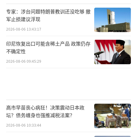
赖屏幕和键盘，而是通过意念与世界直接对
专家：涉台问题特朗普教训还没吃够 撤
话。未来的交互形态正在悄然改变，而马斯
军止损建议浮现
克，不过是先敲响了那一声锣。
（责任编辑：张佳
2026-08-06 13:43:17
鑫）
印尼恢复出口可能含稀土产品 政策仍存
不确定性
2026-08-06 09:45:29
高市早苗丧心病狂！决策震动日本政
坛？债务缠身也强推减税法案？
2026-08-06 10:33:44