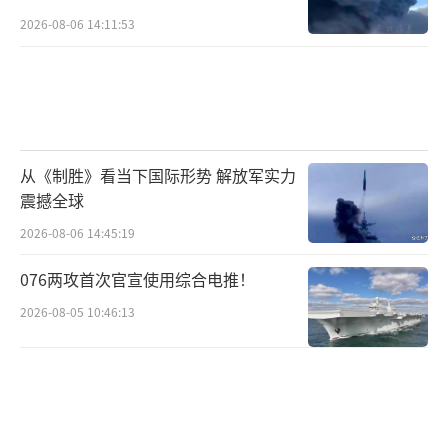
定工作、避免发炎排异？再比如信号芯片的布
2026-08-06 14:11:53
置、供电方式、无线通信等问题——每一个都是
工程和生物的双重挑战。
Neuralink的策略是：不是追求“全都搞
定”，而是围绕某些明确的应用目标做出有针
从《制胜》看当下国际形势 解放军实力
震撼全球
对性的产品。比如帮助瘫痪病人恢复肢体控
制，那只需要对运动皮层和脊髓通道做高效连
2026-08-06 14:45:19
接即可。
076两攻首次官宣使用综合电推！
2026-08-05 10:46:13
为什么Neuralink领先，值得我们警惕也
值得学习？
值得一提的是，国内一些脑机团队的技术
储备也在逐步逼近Neuralink。例如脑虎科技在