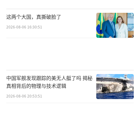
全数据传输，而是根据实际应用场景，对重要
信号进行筛选、压缩和特征提取。比如只保留
这两个大国，真撕破脸了
与肢体运动相关的数据，进行一百倍、甚至上
2026-08-06 16:30:51
万倍的压缩，最后实现低功耗、低带宽的数据
传输。
二是“合理舍弃”，是他们技术策略的核
心。相比很多研究团队一味追求“全记录”，N
euralink更像是在做“产品”而不是“科研项
中国军舰发现跟踪的美无人艇了吗 揭秘
目”，对电极排布、信号采集、数据处理等各
真相背后的物理与技术逻辑
环节都进行了系统性的工程优化。这正是他们
2026-08-06 20:53:51
领先的地方——不是技术遥不可及，而是知道该
在哪些地方做减法。
真正的难点不是“做不出”，而是“做出