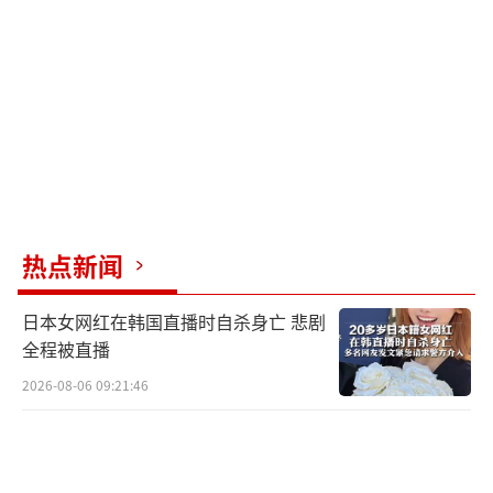
过去十年，脑机接口领域的通道数普遍停
留在几十个上下，即便是一些学术实验室也很
难做到上百个。而现在，无论是马斯克主导的N
euralink，还是中国的脑虎科技等企业，都宣
称已经可以实现数百通道、甚至数千通道的脑
神经连接。
热点新闻
Neuralink此前发布的数据显示，其系统已
经实现了超过3500个通道的接口，甚至未来规
日本女网红在韩国直播时自杀身亡 悲剧
划达到30000个通道。这个数字听起来确实惊
全程被直播
人，但其实在制造工艺层面并没有特别“黑科
2026-08-06 09:21:46
技”的地方。关键还是在于两个方面：
一是布局和取舍。Neuralink没有一味追求