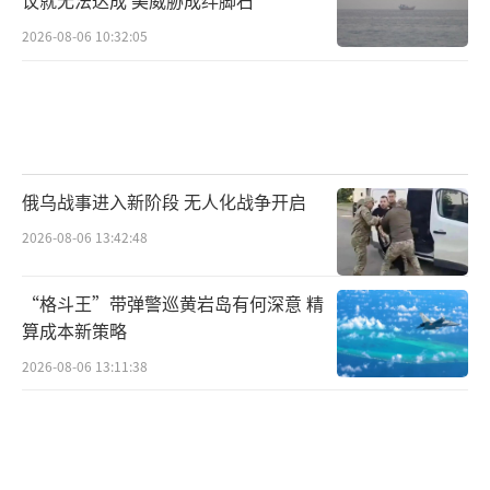
2026-08-06 10:32:05
2028年真能实现“全脑接口”吗？
马斯克设想的“2028年实现多脑区交
互”的目标并非完全不切实际，但也绝不是一
帆风顺。技术层面看，电极制造、信号压缩、
无线传输等核心问题，已逐步进入工程化阶
俄乌战事进入新阶段 无人化战争开启
段，但在伦理监管、植入风险评估、长期安全
2026-08-06 13:42:48
性等方面，仍面临诸多挑战。
“格斗王”带弹警巡黄岩岛有何深意 精
可以说，“全脑接口”这个概念，既是Ne
算成本新策略
uralink的一场秀，也是一场试图将科幻拉入现
2026-08-06 13:11:38
实的大胆实验。
而我们真正应该关注的，是这个实验背后
折射出的方向：下一代人机交互，可能不再依