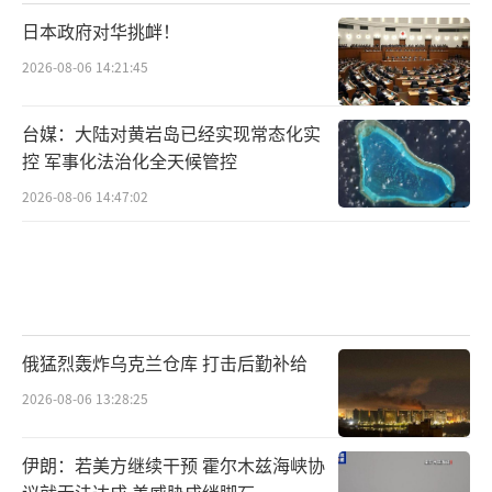
电极通道数、电极材料上也取得了快速突破。
日本政府对华挑衅！
但我们距离将这些技术打磨成商品化、可落地
2026-08-06 14:21:45
的系统，还有不小差距。
台媒：大陆对黄岩岛已经实现常态化实
马斯克团队的优势，并非体现在某一个单
控 军事化法治化全天候管控
点的绝对技术压制，而在于整体产品化思路更
2026-08-06 14:47:02
明确，对目标更聚焦，愿意在实用性、安全
性、可量产性上做出妥协。通俗点说，他们不
是在科研论文上比谁的数据漂亮，而是在“能
不能做出一个真能用的产品”上下功夫。
俄猛烈轰炸乌克兰仓库 打击后勤补给
这也正是我们最值得学习的地方。做产品
2026-08-06 13:28:25
是讲“妥协”的艺术——不能什么都想要，而要
清楚哪些能舍、哪些不能丢。Neuralink之所以
伊朗：若美方继续干预 霍尔木兹海峡协
能一步步走到今天，正是做对了这个选择题。
议就无法达成 美威胁成绊脚石