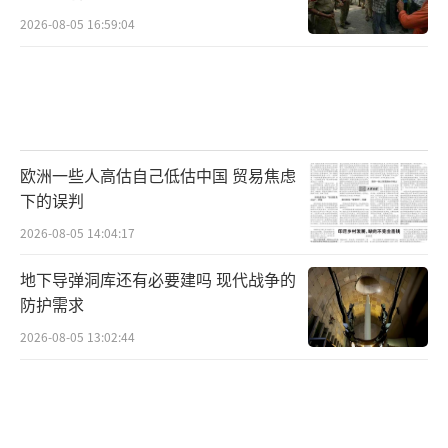
忧，认为这会让战局彻底失控，甚至引发核威
2026-08-05 16:59:04
胁。如今特朗普话音刚落，法德高层开始重新
评估美方的战略可信度。在没有明确的方向感
与战略协同的情况下，欧洲面临的是“乌克兰
脱缰、俄罗斯硬抗、美国出尔反尔”的三重风
险，整个大陆的安全形势将因特朗普一句话而
欧洲一些人高估自己低估中国 贸易焦虑
陷入更深层的不确定性。
下的误判
2026-08-05 14:04:17
从中东到东欧，特朗普一以贯之的操作就
是“制造混乱—控制节奏—垄断谈判”。如
地下导弹洞库还有必要建吗 现代战争的
防护需求
今，在俄乌战场上他也在复制这一套路。一边
高喊停火，一边加码制裁；一边否认打击莫斯
2026-08-05 13:02:44
科，一边暗中推动战争升级的条件谈判。这不
是和平主义，而是战略讹诈，是政治现实主义
的终极变种。
（责任编辑：卢其龙 CM0882）