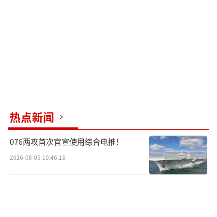
基打气的暗示，却在关键时刻抽手，营造自己
是唯一理性玩家的形象。
乌克兰显然不甘心当这个“按兵不动”的
棋子。泽连斯基明确表示只要有武器，他们就
能突破俄罗斯防线。这意味着乌方早已准备行
动，尤其是在俄军内部混乱、战线延伸、黑海
舰队受损的情况下，乌军亟需一场象征性、战
热点新闻
略性的大规模袭击来提振士气。特朗普的“不
应该攻击”表态等于否决了乌克兰的战略设
076两攻首次官宣使用综合电推！
想，这可能会在乌克兰政界引发强烈反弹。
2026-08-05 10:46:13
莫斯科对此乐见其成。克里姆林宫发言人
佩斯科夫回应称，特朗普的讲话“非常严
重”，并暗示这是“战争信号的降调”。俄罗