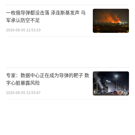
斯正面临战争压力持续升高的局面，不仅战场
一枚俄导弹都没击落 泽连斯基发声 乌
吃紧，国内民意也对战争前景感到疲惫。特朗
军承认防空不足
普的表态让莫斯科松了一口气，至少在表面
2026-08-05 22:53:19
上，美国最高层不愿看到战火烧进首都。这不
仅是军事上的解压，也为外交争取了一线生
机。
但特朗普真的在缓和战争吗？未必。他在
专家：数据中心正在成为导弹的靶子 数
与北约秘书长吕特会面中再次放话要对俄罗斯
字心脏暴露风险
征收100%关税。这种经济层面的“核弹”比单
2026-08-05 22:55:47
纯的军事援助更具打击力，直接瞄准俄罗斯的
财政动脉。从这个角度来看，特朗普并没有放
弃对俄罗斯的高压路线，只是将战争工具从导
弹变成了美元、关税和市场准入。这是一个更
隐蔽、更持久、更具政治耐心的压迫路径。