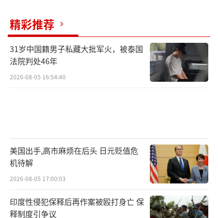
特朗普此举背后隐藏着更大的战略算盘——
精彩推荐
他不是在劝和，而是在掌握节奏。他要的是一
31岁中国籍男子私藏大批军火，被泰国
场在可控范围内持续的战争，一场能让俄罗斯
法院判处46年
失血、让乌克兰依赖、让欧洲焦虑、让美国继
2026-08-05 16:54:40
续当老大的“热而不爆”的冲突。对于泽连斯
基而言，这无异于被“牵着鼻子打仗”。他想
要远程导弹，特朗普却说“不打算这么做”；
他想进攻莫斯科，特朗普却说“你不应该”；
他要的是武器，特朗普给的是政治时间表与关
美国出手,高市麻烦在后头 日元贬值危
税威胁。
机待解
2026-08-05 17:00:03
这对欧洲则是彻底的灾难信号。欧盟多国
印度性侵犯保释后再作案被殴打身亡 保
原本已对乌克兰深入打击俄罗斯本土表示担
释制度引争议