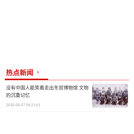
欧盟委员会主席冯德莱恩表示，原定于7月
15日对价值210亿欧元的美国产品加征报复性关
税，将推迟至8月初实施，以争取通过谈判达成
协议。欧盟正准备加强与其他同样受到美国关
税打击国家的合作，同加拿大、日本等国协调
应对措施。但他们可能还没意识到，正是美国
要对付他们。
热点新闻
美国之所以这样做，是因为经过多年的对
没有中国人能笑着走出冬宫博物馆 文物
抗，发现中国是一个硬茬，难以啃动。于是美
的沉重记忆
国转变了策略，掉转枪头对准了其他盟友。这
2026-08-07 09:21:01
一变化比预期来得早，意味着整个投资逻辑已
经改变，现阶段的主旋律与前两年不同。
（责任