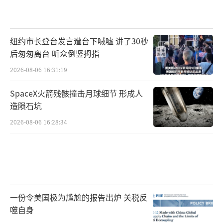
纽约市长登台发言遭台下喊嘘 讲了30秒
后匆匆离台 听众倒竖拇指
2026-08-06 16:31:19
SpaceX火箭残骸撞击月球细节 形成人
造陨石坑
2026-08-06 16:28:34
一份令美国极为尴尬的报告出炉 关税反
噬自身