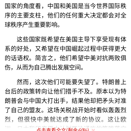
国家的角度看，中国和美国是当今世界国际秩
序的主要支柱，他们的任何重大决定都会对全
球秩序产生重要影响。
这些国家既希望在美国主导下享受现有体
系的好处，又希望在中国崛起过程中获得更大
的话语权。简言之，他们希望中美对抗两败俱
伤，从而为自己腾出发展空间。
然而，这次他们可能要失望了。特朗普上
台后的政策转向让他们措手不及。原本以为特
朗普会与中国大打出手，结果他却把矛头对准
了自己的盟友。这场关税战开始时看似轰轰烈
烈，但很快中美就达成了新的协议。这让欧
洲、日本和印度原本计划两边通吃的策略落空
点击查看全文(剩余
60
%)