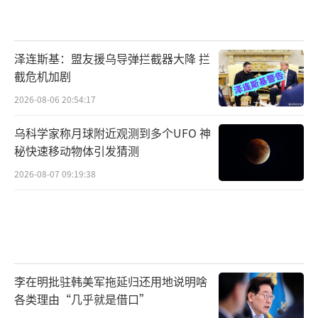
泽连斯基：盟友援乌导弹拦截器大降 拦
截危机加剧
2026-08-06 20:54:17
乌科学家称月球附近观测到多个UFO 神
秘快速移动物体引发猜测
2026-08-07 09:19:38
李在明批驻韩美军拖延归还用地说明啥
各类理由“几乎就是借口”