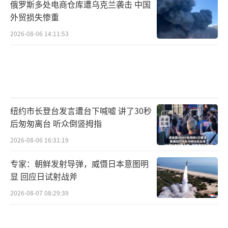
俄罗斯多处电商仓库遭乌克兰袭击 中国
外贸损失惨重
2026-08-06 14:11:53
纽约市长登台发言遭台下喊嘘 讲了30秒
后匆匆离台 听众倒竖拇指
2026-08-06 16:31:19
专家：朝鲜发射导弹，威慑日本意图明
显 回应日试射战斧
2026-08-07 08:29:39