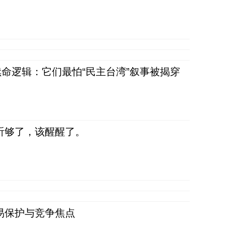
命逻辑：它们最怕“民主台湾”叙事被揭穿
听够了，该醒醒了。
易保护与竞争焦点