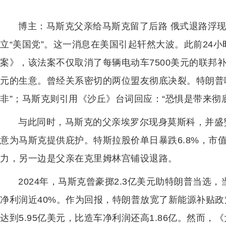
博主：马斯克父亲给马斯克留了后路 俄式退路浮现
立“美国党”。这一消息在美国引起轩然大波。此前24
案》，该法案不仅取消了每辆电动车7500美元的联邦补
元的生意。曾经关系密切的两位盟友彻底决裂。特朗普嘲
非”；马斯克则引用《沙丘》台词回应：“恐惧是带来彻
与此同时，马斯克的父亲埃罗尔现身莫斯科，并盛
意为马斯克提供庇护。特斯拉股价单日暴跌6.8%，市值
力，另一边是父亲在克里姆林宫铺设退路。
2024年，马斯克曾豪掷2.3亿美元助特朗普当选，
净利润近40%。作为回报，特朗普放宽了新能源补贴政
达到5.95亿美元，比造车净利润还高1.86亿。然而