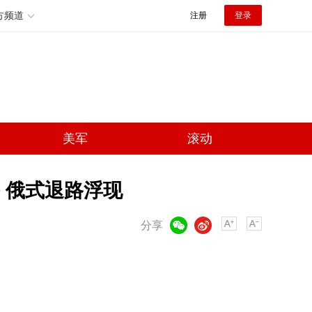
方频道
注册
登录
美军
滚动
 俄式退路浮现
微信
微博
分享