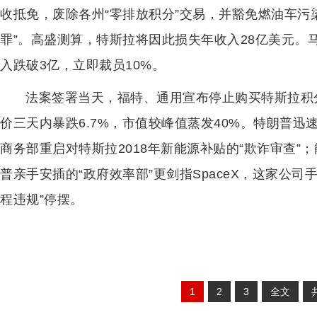
收抵免，废除各州“零排放积分”交易，并豁免燃油车污
罪”。高盛测算，特斯拉将因此损失年收入28亿美元。
入跌破3亿，立即裁员10%。
法案签署当天，福特、通用宣布停止购买特斯拉积
价三天内暴跌6.7%，市值较峰值蒸发40%。特朗普
商务部重启对特斯拉2018年新能源补贴的“欺诈审查”
普亲手安插的“政府效率部”更剑指SpaceX，这家公司
程违规”停摆。
1
2
3
全文