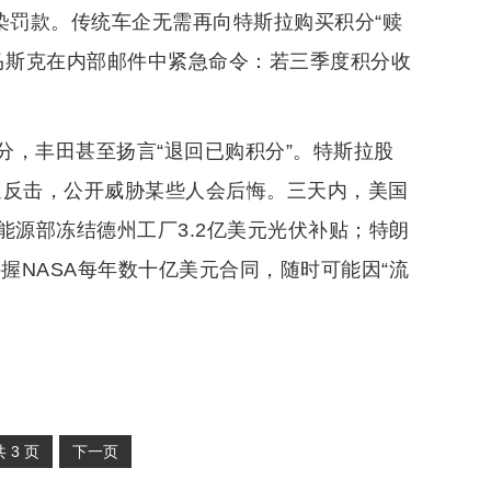
染罚款。传统车企无需再向特斯拉购买积分“赎
马斯克在内部邮件中紧急命令：若三季度积分收
分，丰田甚至扬言“退回已购积分”。特斯拉股
迅速反击，公开威胁某些人会后悔。三天内，美国
；能源部冻结德州工厂3.2亿美元光伏补贴；特朗
手握NASA每年数十亿美元合同，随时可能因“流
共
3
页
下一页