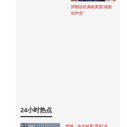
伊朗议长讽刺美国“戏剧
化外交”
24小时热点
管姚：中方对美“亮剑”反