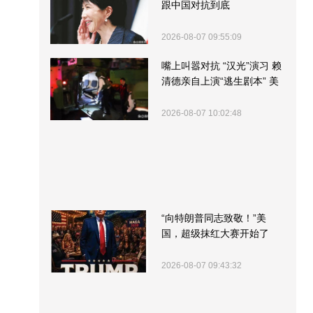
跟中国对抗到底
2026-08-07 09:55:09
嘴上叫嚣对抗 “汉光”演习 赖
清德亲自上演“逃生剧本” 美
军方围观“服务”
2026-08-07 10:02:48
“向特朗普同志致敬！”美
国，超级抹红大赛开始了
2026-08-07 09:43:32