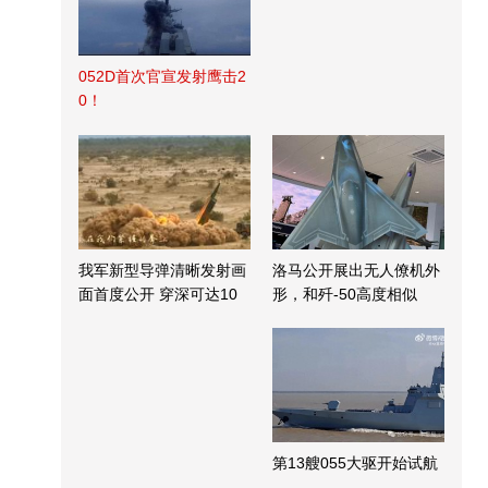
052D首次官宣发射鹰击2
0！
我军新型导弹清晰发射画
洛马公开展出无人僚机外
面首度公开 穿深可达10
形，和歼-50高度相似
米
第13艘055大驱开始试航