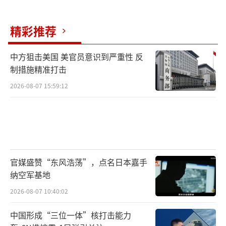
有战线压力与资源调度负担。尤其是近日，美
国总统特朗普突然释放出对俄强硬信号，公开
精彩推荐
表达对普京的不满，并预告将就俄乌局势发表
重大声明。这番姿态不啻于“变相施压”，让
中方狙击美国 美官员意识到严重性 反
外界一度猜测其是否准备在俄乌问题上采取更
制措施精准打击
为激进的政策转向。
2026-08-07 15:59:12
与此同时，欧洲一些国家也开始松动对乌
援助限制，种种迹象表明，西方阵营正试图以
联合方式迫使俄罗斯做出战略妥协。这种外部
合围态势也使得俄罗斯愈发需要来自北京的支
官媒盛赞“东风浩荡”，点名日本嘉手
持与理解。
纳空军基地
2026-08-07 10:40:02
因此，此次拉夫罗夫专程飞抵北京，与王
毅再次会面，并不仅仅是常规外交往来，更是
中国形成“三位一体”核打击能力