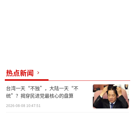
次重申，始终支持通过政治谈判、外交手段实
现全面停火止战，愿意以联合国宪章为原则基
础，为和平解决乌克兰问题发挥建设性作用。
俄罗斯外交部随后对外释放信息称，此次
与中方在乌克兰议题上沟通深入，探讨了多种
基于联合国宪章原则的解决框架。这不仅是外
交层面的常规互动，更表明中俄在重大国际事
热点新闻
务上彼此之间始终保持战略协同与政策共振。
台湾一天“不独”，大陆一天“不
值得关注的是，王毅在会谈中提到的那
统”？揭穿民进党最核心的盘算
句“在涉及彼此核心利益的关键问题上，双方
2026-08-08 10:47:51
始终坚定互相支持”，可以说是整场会谈中最
具分量的一句话。其含义十分明确——无论外部
施压如何变化，中俄在维护国家主权、安全与