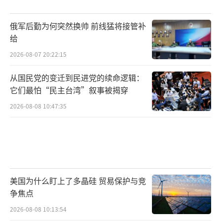
盟”模式，而是构建一种既不结盟、也不对
抗、又不针对第三方的新型大国关系框架——一
俄军后勤为何突然换帅 前线猛将接管补
种超越阵营对立的战略协作范式。
给
2026-08-07 20:22:15
正如王毅外长所言，中俄关系的稳定性、
成熟度与战略价值，在动荡与转型并存的国际
从国民党的变迁到民进党的续命逻辑：
它们最怕“民主台湾”叙事被揭穿
环境中，正展现出越来越重要的现实意义。可
以预见，在接下来的国际政治博弈中，中俄将
2026-08-08 10:47:35
继续扮演维护多边主义、捍卫联合国宪章精
神、推动全球南方崛起的重要力量。中俄这
对“不是盟友却胜似盟友”的大国搭档，正在
为动荡世界提供另一种可能。
（责任编辑：张佳鑫）
美国为什么盯上了多晶硅 贸易保护与竞
争焦点
2026-08-08 10:13:54