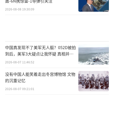
轰-6N携惊雷-1导弹引关注
在国际压力陡增之际，俄罗斯在东方寻求稳定
支点的重要一步。而中方此次明确表达的立场
2026-08-08 19:30:09
态度，则为俄方提供了一种战略支撑，起到了
安抚盟友、对冲风险的作用。
此轮中俄外长连续两次会谈，具有高度象
征性，也具备战略现实意义。它标志着中俄关
中国真发现不了美军无人艇？052D被拍
到后，美军3大疑点让我怀疑 真相并非
系在全球局势动荡背景下，已进入“全天候、
如此
全方位”的协作阶段。双方不仅在涉主权、安
2026-08-07 11:46:52
全、发展等核心问题上高度一致，更在全球治
没有中国人能笑着走出冬宫博物馆 文物
理、秩序重塑、地区稳定方面步调趋同。
的沉重记忆
2026-08-07 09:21:01
未来，随着美西方围堵步伐不断加快，中
俄间的战略互动只会更加紧密。但值得强调的
是，中俄并非要复制冷战时期的“军事同