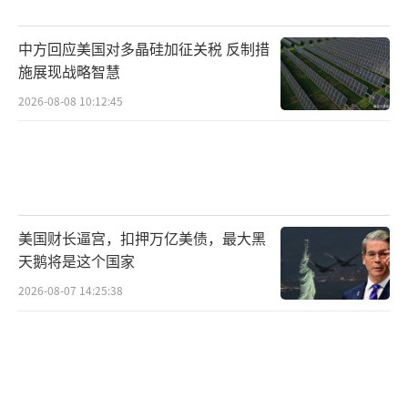
领土完整的问题上不会动摇。这不仅是对俄罗
中方回应美国对多晶硅加征关税 反制措
斯的定心丸，也是在向外界释放强烈信号：不
施展现战略智慧
要妄想挑拨中俄、分化中俄，更不要试图借乌
2026-08-08 10:12:45
克兰危机撬动中俄战略格局。
事实上，在中方对俄的“劝和促谈”立场
广受尊重的背景下，保持理性、公正、负责任
的外交态度，本身就是对俄的支持方式。中方
美国财长逼宫，扣押万亿美债，最大黑
不跟风、不盲从、不制造对抗，但也不会坐视
天鹅将是这个国家
不公、默许单边主义。这种对规则和稳定的坚
2026-08-07 14:25:38
持，是当下国际政治中极为稀缺的力量。
更重要的是，当前俄罗斯的处境的确不容
乐观。外有欧美制裁、军事援助持续加码，内