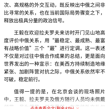
次、高规格的外交互动，既反映出中俄之间非
比寻常的关系，也在当前国际局势骤变之下，
释放出极具分量的政治信号。
王毅在欢迎拉夫罗夫来访时开门见山地高
度评价中俄关系，用“最稳定、最成熟、最富
有战略价值”三个“最”进行定调。这一表述
不仅是对过往中俄合作成果的总结，更是面向
世界发出的一种宣示：在美西方持续制造地缘
紧张、加剧阵营对抗之际，中俄关系依然牢不
可破，稳定前行。
值得一提的是，在北京会谈的现场照片
中，王毅、拉夫罗夫及俄方随行人员均未佩戴
领带。虽为细节，却非偶然。在传统外交礼仪
点击查看全文(剩余
81
%)