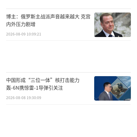
穹”。该系统通过整合雷达、光学传感器、电
子干扰器和激光武器，形成一个多层次的防御
博主：俄罗斯主战派声音越来越大 克宫
网络，能够高效探测、跟踪并摧毁无人机目
内外压力剧增
标。它采用高能光纤激光器，标准功率30千
2026-08-09 10:09:21
瓦，单次发射成本仅需数美元。相比防空导弹
一发数百万美元，性价比极高。搭配S波段三面
阵低空监视雷达与光电跟踪系统，可在6秒内切
换锁定新目标，对飞行时速不超过216公里、尺
中国形成“三位一体”核打击能力
寸不超过2米的小型无人机，在4公里范围内可
轰-6N携惊雷-1导弹引关注
有效打击。
（责任编辑：卢其龙 CM0882）
2026-08-08 19:30:09