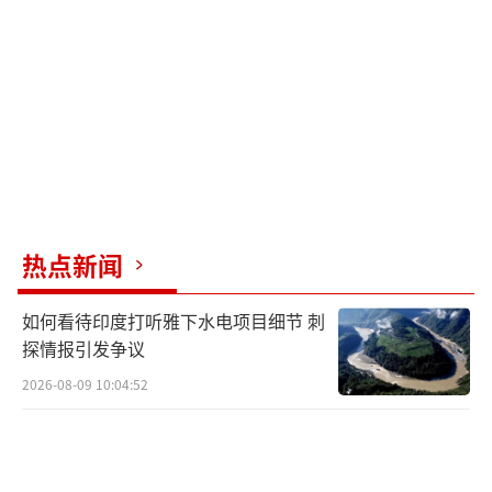
支架”从以色列骗了5亿美元定金并拒绝退款，
那么以色列绝不会沉默。以色列国防部会向联
合国或国际法院提出申诉；本国议会、军方高
层也会在媒体上发声；内阁也一定会有人为此
负责。然而，现实是以色列的主要媒体并未报
道此事，国内也没有任何政客对此发表意见。
此外，美国作为以色列的长期盟友，每年
热点新闻
提供数十亿美元军事援助。如果以色列真被印
度坑了，美国肯定会出面协调。传言中美国
如何看待印度打听雅下水电项目细节 刺
说“不好意思，F-35还没从印度收回来，这钱
探情报引发争议
也不太好追回”显然不符合实际情况。
2026-08-09 10:04:52
了解真正的防无人机系统可以参考中国电
子科技集团公司研发的激光反无人机系统“天