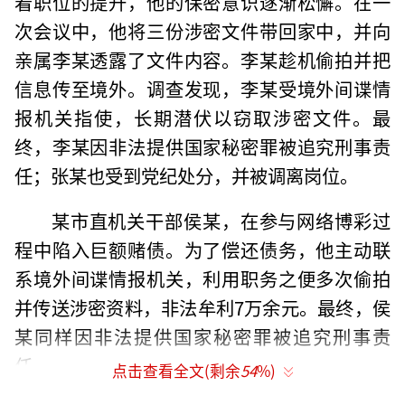
着职位的提升，他的保密意识逐渐松懈。在一
次会议中，他将三份涉密文件带回家中，并向
亲属李某透露了文件内容。李某趁机偷拍并把
信息传至境外。调查发现，李某受境外间谍情
报机关指使，长期潜伏以窃取涉密文件。最
终，李某因非法提供国家秘密罪被追究刑事责
任；张某也受到党纪处分，并被调离岗位。
某市直机关干部侯某，在参与网络博彩过
程中陷入巨额赌债。为了偿还债务，他主动联
系境外间谍情报机关，利用职务之便多次偷拍
并传送涉密资料，非法牟利7万余元。最终，侯
某同样因非法提供国家秘密罪被追究刑事责
任。
点击查看全文(剩余
54
%)