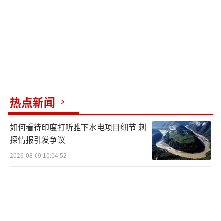
高校师生、军事发烧友、军工企业及国防
科研单位人员、年轻网友等群体更容易成为境
外间谍机构的目标。公民若发现间谍行为，可
拨打举报电话12339或访问举报网站www.1233
9.gov.cn进行举报。对起到重要作用的举报
者，将给予重金奖励。
热点新闻
（责任编辑：于浩淙 zx0176）
如何看待印度打听雅下水电项目细节 刺
探情报引发争议
2026-08-09 10:04:52