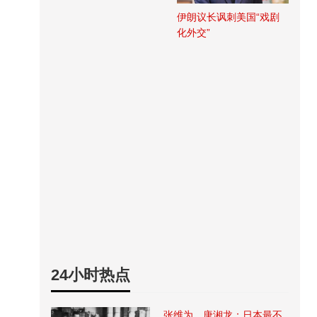
伊朗议长讽刺美国“戏剧
化外交”
24小时热点
张维为、唐湘龙：日本最不