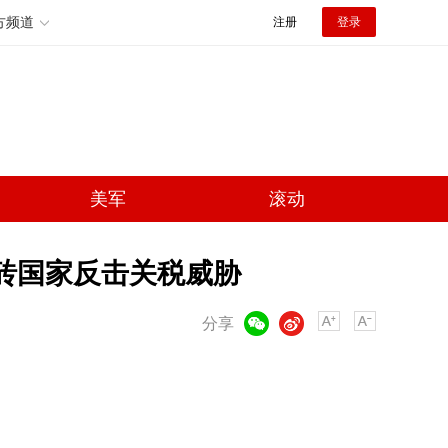
方频道
注册
登录
美军
滚动
金砖国家反击关税威胁
微信
微博
分享