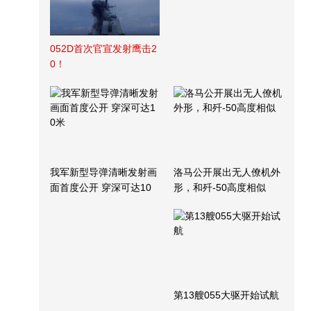
052D首次官宣发射鹰击2
0！
我军新型导弹清晰发射画
洛马公开展出无人僚机外
面首度公开 穿深可达10
形，和歼-50高度相似
米
第13艘055大驱开始试航