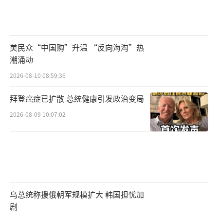
成立还给你们自由。”
在这条帖文下，有网友
问他的新政党是否会参加2026年中期选举或20
28年的总统选举时，马斯克回复称“明年”。6
美民众“中国购”升温 “反向海淘”热
日下午，特朗普回击马斯克，称“（马斯克）
潮涌动
可以从中找点乐子”
，但他认为这实属
“荒
2026-08-10 08:59:36
谬”
。
拜登癌症已扩散 总统健康引发政治变局
其实这并非两人首次站在对立面，早在特
2026-08-09 10:07:02
朗普第一任期时，马斯克就认为特朗普不是美
国总统的合适人选。在特朗普1.0时期，马斯克
曾是特朗普经济顾问委员会成员之一。由于不
同意特朗普退出《巴黎气候协定》，马斯克退
出了该组织。
乌总统称援俄朝军规模扩大 韩国担忧加
剧