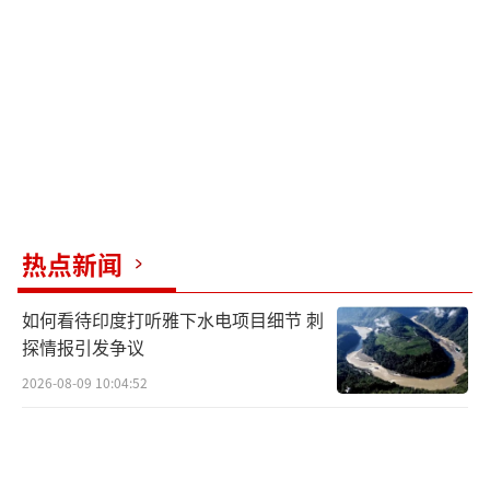
拉马斯瓦米领导新成立的“政府效率部”（DO
GE），负责控制联邦支出。拉马斯瓦米不久后
辞职。
2025年1月20日，马斯克出席特朗普的就
职典礼。就职典礼后，马斯克以无薪总统顾问
的身份入驻白宫为特朗普工作。
作为“特殊政
府雇员”，马斯克的任期被限定在
130
个工作日
热点新闻
之内。
如何看待印度打听雅下水电项目细节 刺
当地时间2025年2月11日，美国华盛顿特
探情报引发争议
区，马斯克和特朗普以及马斯克的儿子在椭圆
2026-08-09 10:04:52
办公室的活动中发表讲话。
2025年2月26日，马斯克出席了特朗普任