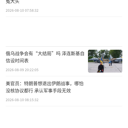
冤大头
比下降9%，净利润同比暴跌71%，远低于市场
2026-08-10 07:58:32
预期。当天，马斯克就曾公开表示，
从
5
月起，
他为政府效率部工作的时间将“大幅减少”。
反目成仇：你来我往骂战不休
2025年5月，随着马斯克表明淡出政府事务
俄乌战争会有“大结局”吗 泽连斯基自
的意图，对外宣称作为特殊政府雇员的“预定
信设时间表
任期”已经结束。同时，特朗普在竞选邮件和
2026-08-09 20:22:05
社交平台提及马斯克的次数也在急剧降低。5月
美官员：特朗普想退出伊朗战事，哪怕
20日，特朗普提出的
“大而美法案”在众议院
没核协议都行 承认军事手段无效
以215:214的一票微弱优势通过
。马斯克则
2026-08-10 08:15:32
称“这项法案不仅没有削减反而进一步扩大了
预算赤字”，“与政府效率部正在推进的目标
背道而驰”。该法案还将削减电动汽车税收抵