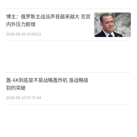
内首次内阁会议并发表讲话。特朗普称马斯克
正因为政府工作“作出巨大牺牲”。
博主：俄罗斯主战派声音越来越大 克宫
内外压力剧增
日渐消磨：企业亏损又负骂名
2026-08-09 10:09:21
好景不长，
由于马斯克的改革行动引发内
阁成员不满以及舆论的反弹，特朗普罕见地表
明约束马斯克的行动。
2025年3月6日，特朗普
明确告知内阁成员，称“各机构裁员决定权在
轰-6K到底是不是战略轰炸机 准战略级
部长手中，而非马斯克”。
别的突破
随着舆论影响，马斯克的汽车品牌特斯拉
2026-08-10 07:37:44
在全球遭到强烈反对。为了安抚好马斯克，特
朗普把白宫草坪变成了特斯拉的临时展厅。两
人坐在一辆红色的Model S内，特朗普还宣布他
打算购买一辆特斯拉。