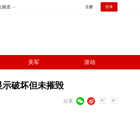
方频道
注册
登录
美军
滚动
显示破坏但未摧毁
微信
微博
分享