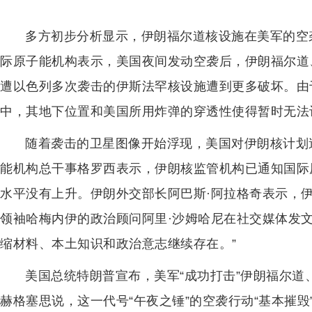
多方初步分析显示，伊朗福尔道核设施在美军的空
际原子能机构表示，美国夜间发动空袭后，伊朗福尔道
遭以色列多次袭击的伊斯法罕核设施遭到更多破坏。由
中，其地下位置和美国所用炸弹的穿透性使得暂时无法
随着袭击的卫星图像开始浮现，美国对伊朗核计划
能机构总干事格罗西表示，伊朗核监管机构已通知国际
水平没有上升。伊朗外交部长阿巴斯·阿拉格奇表示，伊
领袖哈梅内伊的政治顾问阿里·沙姆哈尼在社交媒体发
缩材料、本土知识和政治意志继续存在。”
美国总统特朗普宣布，美军“成功打击”伊朗福尔
赫格塞思说，这一代号“午夜之锤”的空袭行动“基本摧