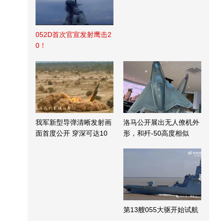
052D首次官宣发射鹰击2
0！
我军新型导弹清晰发射画
洛马公开展出无人僚机外
面首度公开 穿深可达10
形，和歼-50高度相似
米
第13艘055大驱开始试航