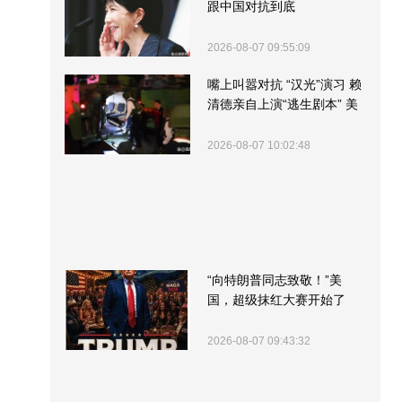
跟中国对抗到底
2026-08-07 09:55:09
嘴上叫嚣对抗 “汉光”演习 赖
清德亲自上演“逃生剧本” 美
军方围观“服务”
2026-08-07 10:02:48
“向特朗普同志致敬！”美
国，超级抹红大赛开始了
2026-08-07 09:43:32