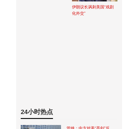
伊朗议长讽刺美国“戏剧
化外交”
24小时热点
管姚：中方对美“亮剑”反