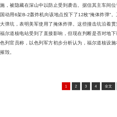
施，被隐藏在深山中以防止受到袭击。据信其主车间位于
国动用6架B-2轰炸机向该地点投下了12枚“掩体炸弹
大弹坑，表明美军使用了掩体炸弹。这些撞击坑沿着贯
福尔道核电站受到了直接影响，但现在判断是否对地下
色列官员称，以色列军方初步分析认为，福尔道核设施
摧毁。
1
2
3
4
全文