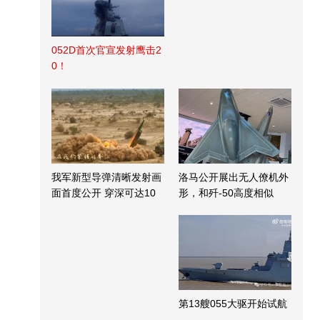
052D首次官宣发射鹰击2
0！
我军新型导弹清晰发射画
洛马公开展出无人僚机外
面首度公开 穿深可达10
形，和歼-50高度相似
米
第13艘055大驱开始试航