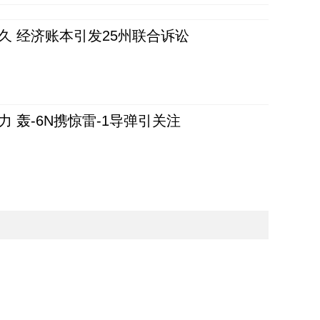
久 经济账本引发25州联合诉讼
 轰-6N携惊雷-1导弹引关注