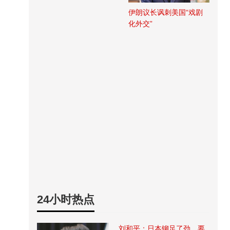
伊朗议长讽刺美国“戏剧
化外交”
24小时热点
刘和平：日本铆足了劲，要