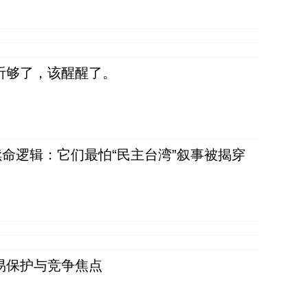
听够了，该醒醒了。
命逻辑：它们最怕“民主台湾”叙事被揭穿
易保护与竞争焦点