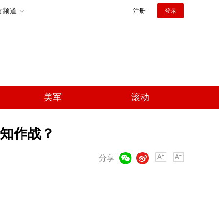
方频道
注册
登录
美军
滚动
知作战？
微信
微博
分享