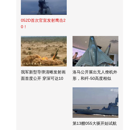
052D首次官宣发射鹰击2
0！
我军新型导弹清晰发射画
洛马公开展出无人僚机外
面首度公开 穿深可达10
形，和歼-50高度相似
米
第13艘055大驱开始试航