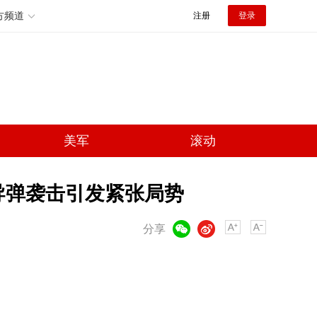
方频道
注册
登录
美军
滚动
导弹袭击引发紧张局势
微信
微博
分享