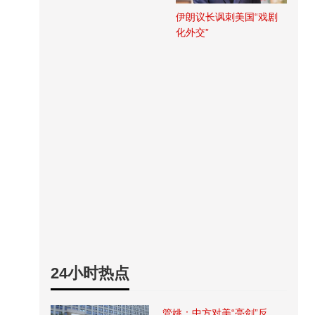
伊朗议长讽刺美国“戏剧
化外交”
24小时热点
管姚：中方对美“亮剑”反