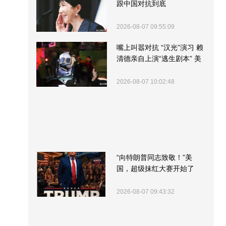
跟中国对抗到底
2026-08-07 09:55:09
嘴上叫嚣对抗 “汉光”演习 赖
清德亲自上演“逃生剧本” 美
军方围观“服务”
2026-08-07 10:02:48
“向特朗普同志致敬！”美
国，超级抹红大赛开始了
2026-08-07 09:43:32