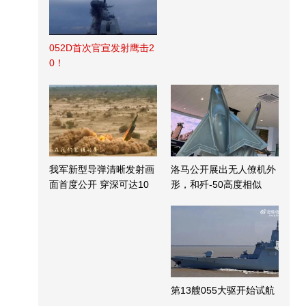
052D首次官宣发射鹰击2
0！
我军新型导弹清晰发射画
洛马公开展出无人僚机外
面首度公开 穿深可达10
形，和歼-50高度相似
米
第13艘055大驱开始试航