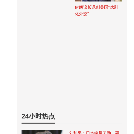
伊朗议长讽刺美国“戏剧
化外交”
24小时热点
刘和平：日本铆足了劲，要