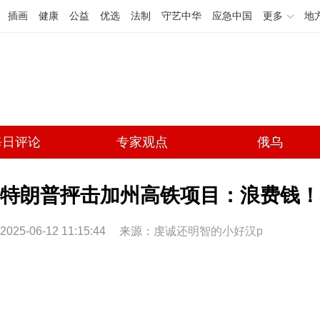
插画
健康
公益
优选
法制
守艺中华
应急中国
更多
地
每日评论
专家观点
俄乌
特朗普抨击加州高铁项目：浪费钱！
2025-06-12 11:15:44
来源：
虔诚还明智的小好汉p