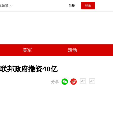
方频道
注册
登录
美军
滚动
联邦政府撤资40亿
微信
微博
分享