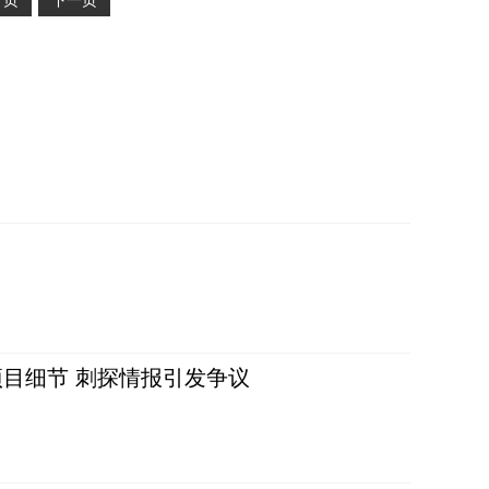
2
页
下一页
目细节 刺探情报引发争议