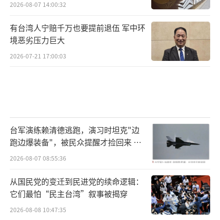
2026-08-07 14:00:32
有台湾人宁赔千万也要提前退伍 军中环
境恶劣压力巨大
2026-07-21 17:00:03
台军演练赖清德逃跑，演习时坦克"边
跑边爆装备"，被民众提醒才捡回来 演
习状况频出引发关注
2026-08-07 08:55:36
从国民党的变迁到民进党的续命逻辑：
它们最怕“民主台湾”叙事被揭穿
2026-08-08 10:47:35