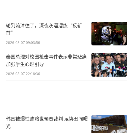
轮到赖清德了，深夜灰溜溜练“反斩
首”
2026-08-07 09:03:56
泰国总理对校园枪击事件表示非常悲痛
加强学生心理引导
2026-08-07 22:18:36
韩国被爆性贿赂世预赛裁判 足协丑闻曝
光