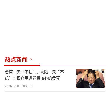
核协议并无本质区别，主要目的是确保铀浓缩
活动在可控范围内。
伊朗对此方案应该是乐于接受的，因为目
前伊朗面临的内忧重于外患，首要任务是解除
西方国家尤其是美国的制裁，恢复经济。早在
谈判开始前，伊朗外交部长阿拉格齐就表示，
主要目标是争取解除美国的制裁。
热点新闻
对于特朗普来说，上任以来承诺的事情似
台湾一天“不独”，大陆一天“不
乎都不太顺利。例如，在俄乌冲突、关税战和
统”？揭穿民进党最核心的盘算
对付胡塞武装等问题上，他都没有取得预期的
2026-08-08 10:47:51
结果。在这种情况下，伊朗问题成为相对容易
解决的一个。为了稳定国内局势，特朗普可能
会选择退让，回到原来的起点。