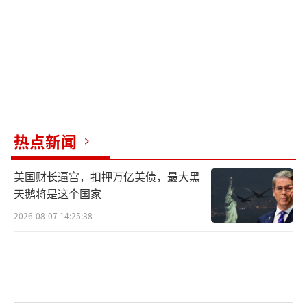
国民警卫队的举措可能使军队政治化。
联合国呼吁洛杉矶骚乱有关各方让局势降
级。联合国副发言人法尔汉·哈克表示，不希
望这个问题进一步军事化，鼓励地方、州和联
邦层面各方努力做到这一点。他强调，希望现
场各方让局势降级。
热点新闻
（责任编辑：于浩淙 zx0176）
美国财长逼宫，扣押万亿美债，最大黑
天鹅将是这个国家
2026-08-07 14:25:38