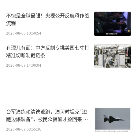
不愧是全球最强！央视公开反航母作战
流程
2026-08-06 10:50:54
有理儿有面：中方反制专挑美国七寸打
精准切断制裁链条
2026-08-07 14:00:04
台军演练赖清德逃跑，演习时坦克"边
跑边爆装备"，被民众提醒才捡回来 演
习状况频出引发关注
2026-08-07 08:55:36