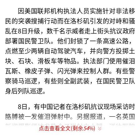
因美国联邦机构执法人员实施针对非法移
民的突袭搜捕行动而在洛杉矶引发的对峙和骚
乱在8日升级，数千名示威者走上街头抗议政府
部署国民警卫队。他们封锁了一条高速公路，
点燃至少两辆自动驾驶汽车，并向警方投掷土
块、石块、滑板车等物品。执法部门使用催泪
瓦斯、橡皮子弹、闪光弹来控制人群。有些警
察骑马巡逻，有些则全副武装，在国民警卫队
身后列队巡逻。
8日，有中国记者在洛杉矶抗议现场采访时
胳膊被一发催泪弹射中。另据报道，一名英国
新闻摄影师被非致命子弹射中大腿，送往医院
点击查看全文(剩余
54
%)
紧急手术。澳大利亚第九频道新闻网驻美国记