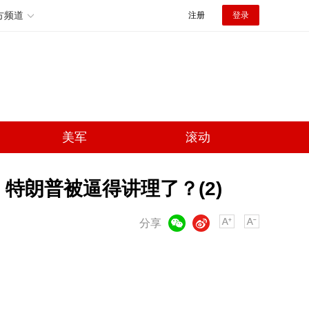
方频道
注册
登录
美军
滚动
特朗普被逼得讲理了？(2)
微信
微博
分享