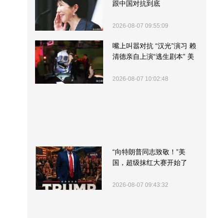
跟中国对抗到底
2026-08-07 09:55:09
嘴上叫嚣对抗 “汉光”演习 赖
清德亲自上演“逃生剧本” 美
军方围观“服务”
2026-08-07 10:02:48
“向特朗普同志致敬！”美
国，超级抹红大赛开始了
2026-08-07 09:43:32