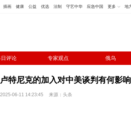
插画
健康
公益
优选
法制
守艺中华
应急中国
更多
地
每日评论
专家观点
俄乌
卢特尼克的加入对中美谈判有何影响 
2025-06-11 14:23:45
来源：
头条