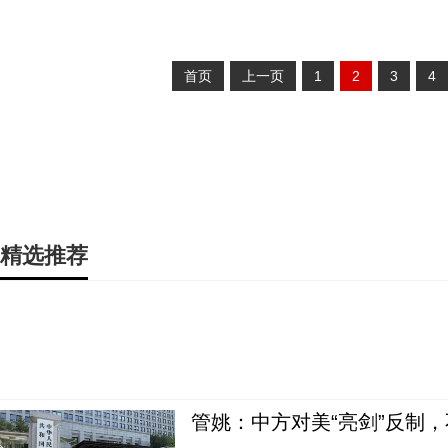
首页
上一页
1
2
3
4
精选推荐
管姚：中方对美“亮剑”反制