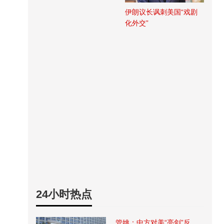
伊朗议长讽刺美国“戏剧
化外交”
24小时热点
管姚：中方对美“亮剑”反