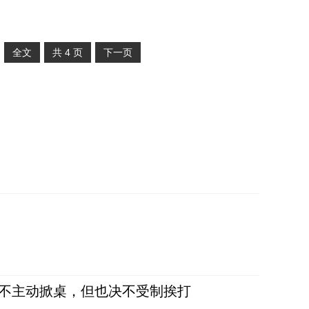
全文
共
4
页
下一页
，不主动掀桌，但也决不受制挨打