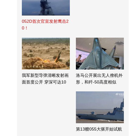
052D首次官宣发射鹰击2
0！
我军新型导弹清晰发射画
洛马公开展出无人僚机外
面首度公开 穿深可达10
形，和歼-50高度相似
米
第13艘055大驱开始试航