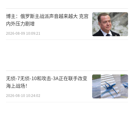
台湾的军售并不是所谓的“保护台湾”，而是
博主：俄罗斯主战派声音越来越大 克宫
想趁机在台湾身上捞钱。
内外压力剧增
毕竟近些年美国国内的经济危机已经显而
2026-08-09 10:09:21
易见，而特朗普发动的这场关税战，说白了也
是为了美国经济，这也印证了他的“美国优
先”政策，现在加大对台湾的军售也是为了美
国军工利益。
无侦-7无侦-10和攻击-3A正在联手改变
赖岳谦还表示，美国现在就是抓紧时间在
海上战场！
台湾身上捞钱，因为美国政府不确定还能在它
2026-08-10 10:24:02
（台湾）身上捞多久，一旦大陆统一台湾，美
国肯定就捞不到钱了，所以美国现在是“能卖
尽量卖、能赚尽量赚”。