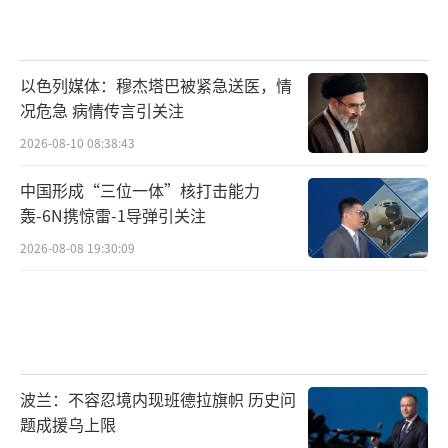
目的还是想让中国恢复对美国稀土的供应。
但从目前的局势来看，想让中国放宽稀土
以色列媒体：穆杰塔巴被紧急送医，情
管控的不可能的，因为美国压根就没有诚意，
况危急 病情传言引关注
不管是前段时间特朗普对我国华为芯片、商飞
2026-08-10 08:38:43
客机的打压，还是近段时间美国国防部长的狂
言言论，美国都没有意识到中国为何会对稀土
中国形成“三位一体”核打击能力
轰-6N携惊雷-1导弹引关注
进行管控。
2026-08-08 19:30:09
稀土
说实话，只要美国放弃对台军售，尊重中
国领土主权，不在国际上抹黑中国，中国肯定
会与美国进行谈判，但现在的美国并没有意识
波兰：不容忍境内现班德拉旗帜 历史问
到这一点，还是想通过霸权的手段得到中国稀
题成援乌上限