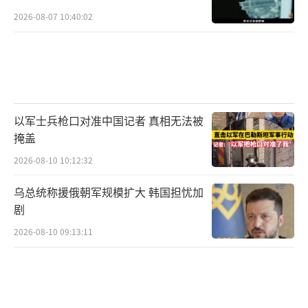
调研的结果。
2026-08-07 10:40:02
美日韩军演
据《中国网》6月4日报道：台湾“民主文
教基金会”对台湾民众进行了民调，调查结果
证明，约67%的台湾民众认为，美国所谓
以军士兵枪口对准中国记者 真相无法被
掩盖
的“保护台湾”只是一句口号，他们的真实想
法是把台湾当成对抗大陆的筹码。
2026-08-10 10:12:32
乌总统称援俄朝军规模扩大 韩国担忧加
这次民调与2022年《环球网》发布的民调
剧
显示形成了鲜明的对比，2022年（环球网报
2026-08-10 09:13:11
道）台湾《天下》杂志发布了一份民调数据，
其中有58.8%的台湾民众认为“万一两岸发生
战争”，美国会派兵协助台军对抗解放军。