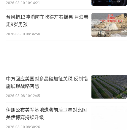
土，对此中方坚决不可能让步。
2026-08-10 10:14:21
我们也希望美方能尽早明白这个道理，当
台风把13吨消防车吹得左右摇晃 巨浪卷
走9岁男孩
今世界只有合作共赢才能共创未来，美西方一
味地打压和干涉他国内政到最后只会自食其
2026-08-10 08:36:58
果，我们也希望台当局勿要玩火，否则等到他
们的将是解放军重拳出击！
参考资料：中国网、环球时报
中方回应美国对多晶硅加征关税 反制措
（责任编辑：卢其龙 CM0882）
施展现战略智慧
2026-08-08 10:12:45
伊朗公布美军基地遭袭前后卫星对比图
美伊博弈持续升级
2026-08-10 08:30:26