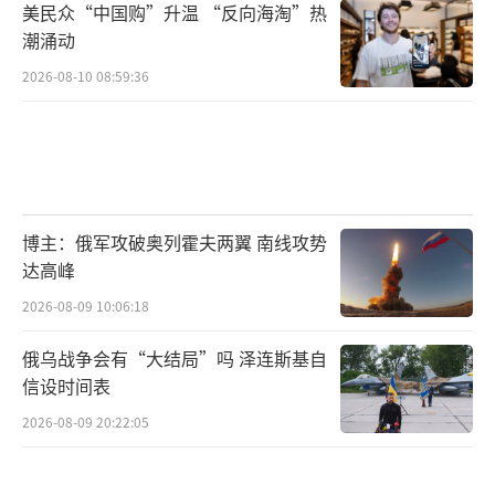
论，中国外交部发言人林剑对此做出回应。
美民众“中国购”升温 “反向海淘”热
潮涌动
首先中美关系能否稳定发展就看美国政府
2026-08-10 08:59:36
的态度了，如果美国在我国台湾问题上不断做
文章，那中美关系肯定会持续下降。
林剑
倘若美国不停止对台湾的武器军售，中美
博主：俄军攻破奥列霍夫两翼 南线攻势
达高峰
合作也不可能稳定进行，中方督促美方停止对
台湾的军售，同时停止制造国际舆论。
2026-08-09 10:06:18
俄乌战争会有“大结局”吗 泽连斯基自
美国现在是“自身难保”还要在国际
信设时间表
上“抹黑”中国，近期中美贸易还是很紧张
2026-08-09 20:22:05
的，美国政府想让中国放宽对稀土的出口管
控，甚至美国政府从多方面制裁我国，而最终