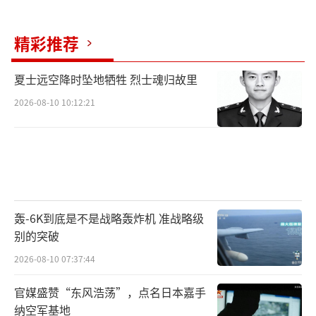
美元
精彩推荐
赖岳谦的看法其实也是大多数人的看法，
台湾现在基本上就是美国的“提款机”，民进
夏士远空降时坠地牺牲 烈士魂归故里
党赖清德也不敢得罪美国政府，甚至将台湾
2026-08-10 10:12:21
的“宝贝”台积电拱手相让。
赖清德之所以这样做就是想得到美国的保
护，但美国政府现在是有心无力，虽然美国和
其盟友还是不间断在我国台湾问题上做文章，
甚至联合多国在我国周边海域大搞军事演习。
轰-6K到底是不是战略轰炸机 准战略级
别的突破
可一旦“台海战争”爆发，美国恐怕是跑
2026-08-10 07:37:44
得最快的一个，如果美国都不参与，那其他国
官媒盛赞“东风浩荡”，点名日本嘉手
家也只会束手旁观，这并不是一句空话，而是
纳空军基地