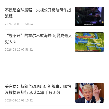
54%的人认为美军能有效地保护台湾，只
不愧是全球最强！央视公开反航母作战
有38.8%的人认为美军不可能保护台湾，而现
流程
在短短两年多时间就增加到67%，可见台湾民
2026-08-06 10:50:54
众随着国际局势的变化也认清了现实。
“绕不开”的霍尔木兹海峡 阿曼成最大
台湾民众高举五星红旗
冤大头
2026-08-10 07:58:32
此外，6月4日这次民调，54%的台湾民众
认为美国政府要求赖清德提高军费，就是将更
多的武器出售到台湾，“目的就是赚钱”，当
然也有17.7%的台湾民众认为美国是“真心担
心台湾安全”。
美官员：特朗普想退出伊朗战事，哪怕
没核协议都行 承认军事手段无效
但美国的真正目的如何可能只有美国自己
2026-08-10 08:15:32
知道，对于近期美国政府和西方国家的嚣张言