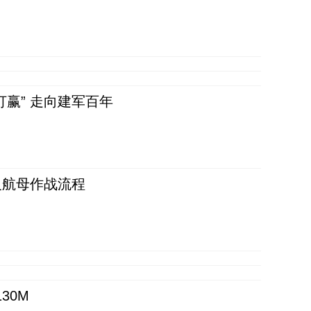
赢” 走向建军百年
反航母作战流程
30M