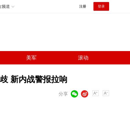
方频道
注册
登录
美军
滚动
歧 新内战警报拉响
微信
微博
分享