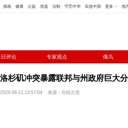
插画
健康
公益
优选
法制
守艺中华
应急中国
更多
地
每日评论
专家观点
俄乌
洛杉矶冲突暴露联邦与州政府巨大分
2025-06-11 13:57:04
来源：
舟眠古渡