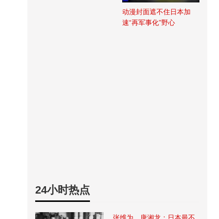
动漫封面遮不住日本加
速“再军事化”野心
24小时热点
张维为、唐湘龙：日本最不