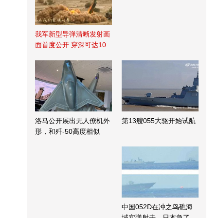
我军新型导弹清晰发射画
面首度公开 穿深可达10
米
洛马公开展出无人僚机外
第13艘055大驱开始试航
形，和歼-50高度相似
中国052D在冲之鸟礁海
域实弹射击，日本急了