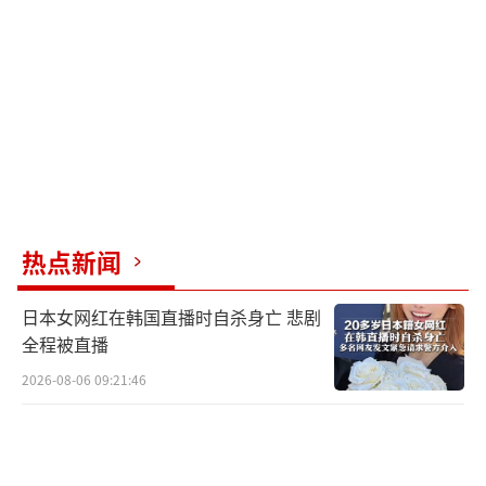
截至目前，西雅图、丹佛、奥斯汀、达拉
斯、华盛顿特区和波士顿等地也爆发了抗议活
动。预计未来几天，反对美国移民与海关执法
局(ICE)的示威活动将继续在洛杉矶和美国其他
主要城市举行。特别是在当地时间6月14日，美
国总统特朗普生日当天，抗议组织计划举行全
国性抗议活动，抗议美国政府政策。南佛罗里
热点新闻
达州50501组织呼吁抗议者“游行到海湖庄
园”，并称这将是特朗普“有史以来最糟糕的
日本女网红在韩国直播时自杀身亡 悲剧
生日”。美国哥伦比亚广播公司(CBS)则报道
全程被直播
称，当天全美各地计划举行约1800场抗议活
2026-08-06 09:21:46
动。
（责任编辑：张小花 TT1000）