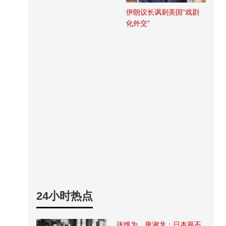
伊朗议长讽刺美国“戏剧
化外交”
24小时热点
张维为、唐湘龙：日本最不