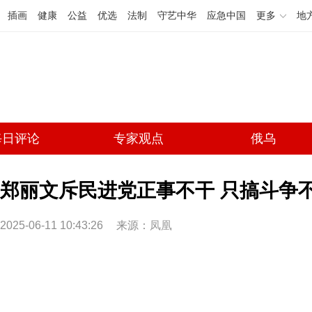
插画
健康
公益
优选
法制
守艺中华
应急中国
更多
地
每日评论
专家观点
俄乌
郑丽文斥民进党正事不干 只搞斗争
2025-06-11 10:43:26
来源：
凤凰