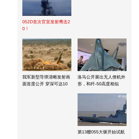
052D首次官宣发射鹰击2
0！
我军新型导弹清晰发射画
洛马公开展出无人僚机外
面首度公开 穿深可达10
形，和歼-50高度相似
米
第13艘055大驱开始试航