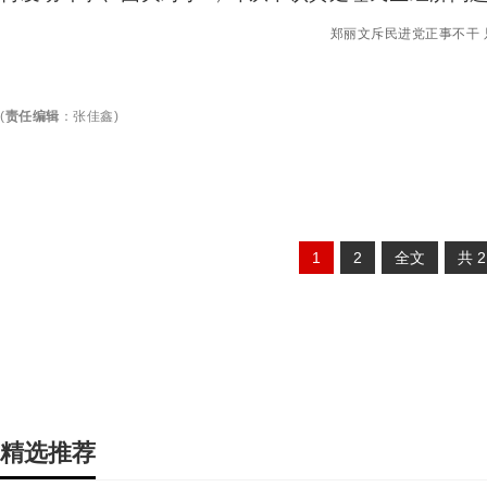
郑丽文斥民进党正事不干
(
责任编辑
：
张佳鑫
)
1
2
全文
共
精选推荐