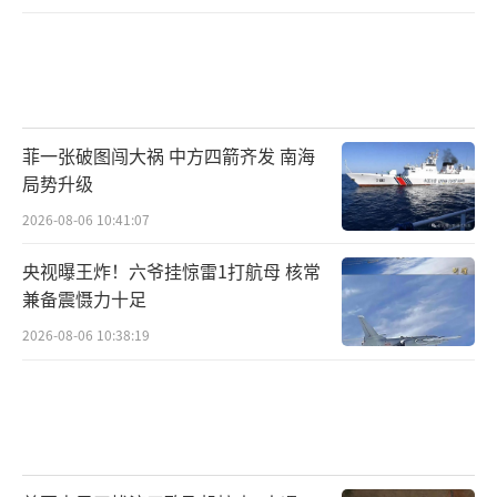
7日当天，近150名示威者在美国纽约曼哈
顿与警方发生冲突，试图阻止联邦当局在曼哈
顿下城对移民进行突袭，近40名警察继续与示
威者发生冲突，最终超过20人被捕。
菲一张破图闯大祸 中方四箭齐发 南海
局势升级
8日，尽管洛杉矶警察局发表声明称抗议活
2026-08-06 10:41:07
动已“平安结束”，但抗议者与国民警卫队的
冲突依然在持续。
央视曝王炸！六爷挂惊雷1打航母 核常
兼备震慑力十足
对此，特朗普在其社交媒体平台“真实社
2026-08-06 10:38:19
交”上发文称，洛杉矶已被非法移民和罪
犯“入侵占领”，暴力叛乱分子聚集并袭击联
邦探员，企图阻碍政府的驱逐行动。
同时，特朗普还指控抗议者向警察“吐口