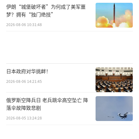
突。
伊朗“城堡破坏者”为何成了美军噩
梦？拥有“独门绝技”
6月8日，国民警卫队成员在洛杉矶爱德华
2026-08-06 10:31:48
·R·罗伊巴尔联邦大楼外警戒。
联邦与州展开恶性权力博弈。
美国独特的联邦制设计，本意是实现中央
日本政府对华挑衅！
与地方权力的平衡，然而这次洛杉矶事件却暴
露出其巨大的漏洞。
2026-08-06 14:21:45
根据美国宪法，各州在一定范围内享有执
俄罗斯空降兵日 老兵跳伞高空坠亡 降
法自治权，联邦政府无权随意干涉地方事务。
落伞故障致悲剧
但特朗普政府此次在洛杉矶的行动，完全绕过
2026-08-05 13:24:28
加州政府，直接展开大规模搜捕，无疑是对美
国宪法权威的公然挑战。