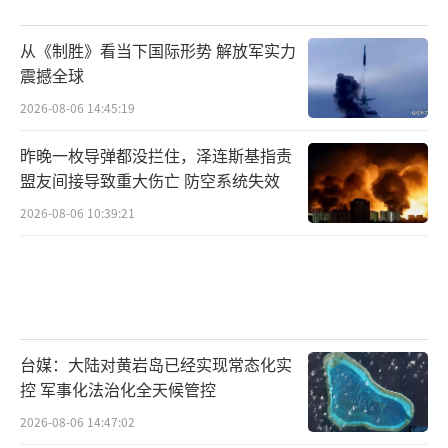
元。
从《制胜》看当下国际形势 解放军实力
震撼全球
其中，有超80万的移民存在一定身份认定
障碍，他们主要从事餐饮、清洁、运输等劳动
2026-08-06 14:45:19
密集型行业，承担了大量上流社会人员不愿意
昨晚一枚导弹都没拦住，泽连斯基指责
做的工作，对当地社会平稳运行做出了一定贡
盟友间接导致重大伤亡 防空系统失效
献。
2026-08-06 10:39:21
特朗普政府激进的逮捕行动，彻底打破了
这种微妙平衡，激化了当地社会矛盾。
社区志愿者中心的数据令人触目惊心，短
台媒：大陆对黄岩岛已经实现常态化实
短两天内，就有300多个家庭打电话求助，许多
控 军事化法治化全天候管控
人因恐惧不敢出门，孩子不敢上学，整个社区
2026-08-06 14:47:02
陷入恐慌与混乱，最终演变成激烈的抗议与冲