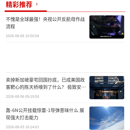
精彩推荐
高举着“ICE滚出洛杉矶”等标语，试图冲击一
处拘留所，并与前来维持秩序的警察发生冲
不愧是全球最强！央视公开反航母作战
突。随后，警方宣布集会“非法”，出动战术
流程
部队配合驱散，并批准使用“非致命弹药”。
2026-08-06 10:50:54
7日，联邦执法人员并未因抗议而停止搜
捕，继续在洛杉矶县多地展开行动，当地居民
反抗不断升级，导致冲突局面持续恶化。
卖掉新加坡豪宅回国抄底，已成美国政
眼看局势难以掌控，6月7日特朗普签署行
客靶心的陈天桥嗅到了什么？ 极致安全
政令，派遣2000名国民警卫队士兵进驻洛杉
的追寻
2026-08-06 09:19:50
矶，使用军队展开镇压。
轰-6N公开挂载惊雷-1导弹意味什么 展
随着事态发展，洛杉矶的街头冲突也传导
现强大打击能力
到了纽约。
2026-08-05 16:14:01