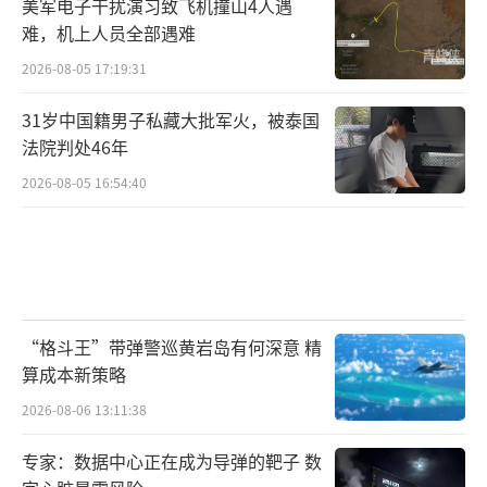
美军电子干扰演习致飞机撞山4人遇
水”，甚至声称“他们吐口水，我们就动
难，机上人员全部遇难
手”（they spit, we hit），并表示从今以后不
2026-08-05 17:19:31
许人们在示威活动中佩戴口罩。
31岁中国籍男子私藏大批军火，被泰国
当天，美国北方司令部发表声明称，根据
法院判处46年
美国国防部长赫格塞思指示，已有500名美海军
2026-08-05 16:54:40
陆战队员处于“准备部署”状态，随时可能被
派往洛杉矶。
6月7日，冲突现场示威者与警方爆发冲
突。
“格斗王”带弹警巡黄岩岛有何深意 精
算成本新策略
恶性暴力冲突背后的社会问题。
2026-08-06 13:11:38
本次洛杉矶骚乱，是美国长期来多重矛盾
专家：数据中心正在成为导弹的靶子 数
汇集的一次集体爆发，反映出特朗普上台以来