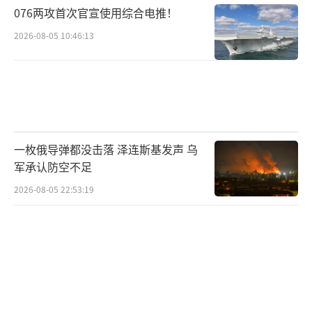
076两攻首次官宣使用综合电推！
社会动荡和群体矛盾，激起了广泛不满情绪。
2026-08-05 10:46:13
6月8日抗议者在洛杉矶市中心与一排美国
国民警卫队士兵对峙。
暴力升级下的混乱现场。
为完成特朗普逮捕非法移民的要求，6月6
一枚俄导弹都没击落 泽连斯基发声 乌
日，美国移民与海关执法局（ICE）等机构在洛
军承认防空不足
杉矶展开了大规模非法移民搜捕行动，至少44
2026-08-05 22:53:19
名涉嫌违反移民规定的人被逮捕。
这一行动迅速引发了当地社区居民的强烈
不满和抗议。
当晚约500名抗议者聚集在洛杉矶市中心，