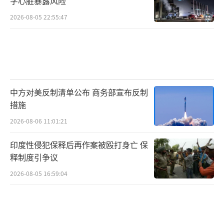
字心脏暴露风险
美国社会及政治的严重撕裂。
2026-08-05 22:55:47
移民政策加剧社会撕裂。
可以说，特朗普的极端移民政策，直接导
致了此次洛杉矶骚乱。
中方对美反制清单公布 商务部宣布反制
特朗普签署行政令，赋予联邦机构极大的
措施
行动权力，允许他们对主观认定的“非法移
2026-08-06 11:01:21
民”直接进行搜捕和驱逐，这种极端手段引发
印度性侵犯保释后再作案被殴打身亡 保
了国际社会的广泛谴责。
释制度引争议
然而，加州有自己的“移民故事”。具体
2026-08-05 16:59:04
到洛杉矶，作为美国西海岸最具活力的经济、
文化中心，约48%的人口为移民或移民后代，
他们构成了“天使之城”欣欣向荣的最基本单