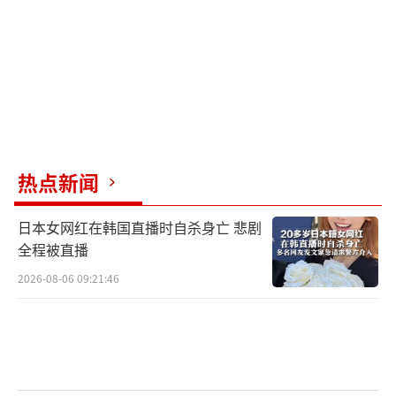
1月份一上任，特朗普就宣布，在南部与墨
西哥边境实施“国家紧急状态”，要遣返数百
万非法居留者。
之后，他不断加码移民限制政策：提议取
消“链式移民”；废止“出生公民权”；清退
各国赴美留学生；全面暂停阿富汗、缅甸等12
热点新闻
个国家公民以移民和非移民身份进入美国，同
时限制布隆迪、古巴等7个国家部分公民入境。
日本女网红在韩国直播时自杀身亡 悲剧
全程被直播
最近，特朗普更是要求移民执法局加大对
2026-08-06 09:21:46
非法移民的逮捕力度，每日必须逮捕3000人，
否则可能会“丢掉饭碗”。美媒透露特朗普的
最终目标，是实现每年驱逐100万非法移民。
特朗普的种种激进举动，严重加剧了美国