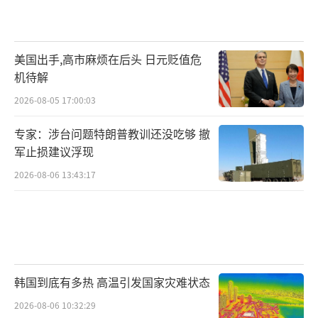
6月8日晚上，加州州长纽森表示，加州将
于周一起诉特朗普政府，因为特朗普非法调动
美国出手,高市麻烦在后头 日元贬值危
国民警卫队的行为，在美国历史上没有先例。
机待解
2026-08-05 17:00:03
洛杉矶市长巴斯也言辞犀利地批评联邦政
专家：涉台问题特朗普教训还没吃够 撤
府“无视地方实际情况，粗暴践踏人权”。
军止损建议浮现
而特朗普则以“联邦法律至上”为借口，
2026-08-06 13:43:17
坚称联邦政府有权在全国范围内执行移民法，
包括在“庇护城市”采取行动。
这种权力博弈，将原本的移民执法问题，
演变成了一场联邦与州之间的“争斗”。
韩国到底有多热 高温引发国家灾难状态
2026-08-06 10:32:29
两党恶斗波及社会稳定。