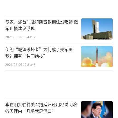
专家：涉台问题特朗普教训还没吃够 撤
军止损建议浮现
2026-08-06 13:43:17
伊朗“城堡破坏者”为何成了美军噩
梦？拥有“独门绝技”
2026-08-06 10:31:48
李在明批驻韩美军拖延归还用地说明啥
各类理由“几乎就是借口”