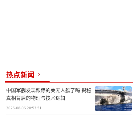
进攻“铁三角”。
面对中国海军的大规模部署，美国政府迅
速派出两艘核动力航母增援。其中一艘是“尼
米兹号”，今年已满50岁，原计划在2025年年
底退役，但被强行拉到南海展示存在感。尼米
兹号上的F-18战机服役近半个世纪，其雷达探
测距离和对抗导弹的能力已被中国的霹雳十五
热点新闻
和霹雳十七超越。
中国军舰发现跟踪的美无人艇了吗 揭秘
另一艘是“乔治·华盛顿号”航母，刚从
真相背后的物理与技术逻辑
维修基地出来不久，战斗机编队尚未配齐就急
2026-08-06 20:53:51
匆匆前往菲律宾海域巡逻。尽管美军双航母战
斗群表面看起来强大，但实际上后勤保障已经
混乱，补给船老化严重，关岛基地也处于东风-