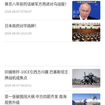
普京八年前的话被军方用进对乌战报！
2026-08-07 07:54:37
日本政府对华挑衅！
2026-08-06 14:21:45
印媒称歼-10CE引西方兴趣 巴基斯坦王
牌战机成焦点
2026-08-07 08:43:51
菲一张破图闯大祸 中方四箭齐发 南海
局势升级