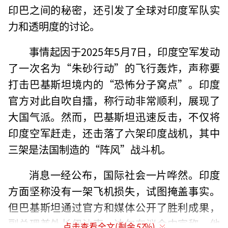
印巴之间的秘密，还引发了全球对印度军队实
力和透明度的讨论。
事情起因于2025年5月7日，印度空军发动
了一次名为“朱砂行动”的飞行轰炸，声称要
打击巴基斯坦境内的“恐怖分子窝点”。印度
官方对此自吹自擂，称行动非常顺利，展现了
大国气派。然而，巴基斯坦迅速反击，不仅将
印度空军赶走，还击落了六架印度战机，其中
三架是法国制造的“阵风”战斗机。
消息一经公布，国际社会一片哗然。印度
方面坚称没有一架飞机损失，试图掩盖事实。
但巴基斯坦通过官方和媒体公开了胜利成果，
副总理兼外长伊沙克·达尔在议会中宣称，他
点击查看全文(剩余
57
%)