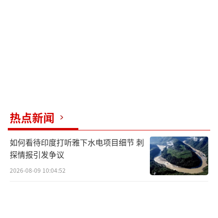
机存在问题，拒绝支付尾款。达索公司对此进
行了强烈反驳，并威胁要诉诸法律。
这场冲突不仅让印度在国际上颜面尽失，
也让巴基斯坦赢得了广泛赞誉。中国的歼-10C
战斗机也因此成为了焦点，提升了中国军工产
品的国际声誉。尽管如此，战争本身并没有赢
家，只会带来更多的破坏和紧张局势。这次事
热点新闻
件再次证明了透明度和实力的重要性，任何试
如何看待印度打听雅下水电项目细节 刺
图隐瞒真相的行为最终都会暴露无遗。
（责任编
探情报引发争议
辑：张蕾 TT0001）
2026-08-09 10:04:52