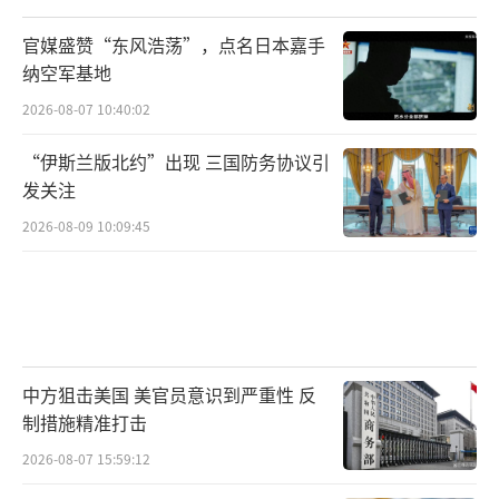
计划6月服役的驱逐舰至少推迟18个月，这对急
官媒盛赞“东风浩荡”，点名日本嘉手
需更新舰队的朝鲜来说是沉重打击。更严重的
纳空军基地
是，“神盾舰”的神话被打破，国际社会对朝
2026-08-07 10:40:02
鲜军工能力的质疑声一浪高过一浪。
“伊斯兰版北约”出现 三国防务协议引
韩国东亚研究所指出，这次翻沉暴露的不
发关注
仅是朝鲜的技术缺陷，更是整个军工体系的脆
2026-08-09 10:09:45
弱——没有重型吊装设备，没有精密仪器，连修
复都需要依赖他国援助。韩国统一研究院报告
显示，朝鲜近年压缩军工研发周期超30%，高
层需求与基层能力矛盾尖锐。
中方狙击美国 美官员意识到严重性 反
但朝鲜似乎也在这场危机中找到了新的方
制措施精准打击
向。事故后，朝鲜罕见地公开调查进展，甚至
2026-08-07 15:59:12
主动发布通报抢占舆论主动权。有分析认为，