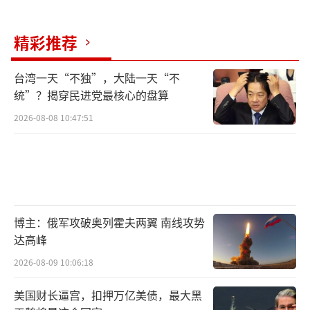
为”，是“疏忽、不负责任和不科学的经验主
义”造成的。这种将技术事故上升为政治问题
精彩推荐
的处理方式，既反映了朝鲜对国家形象的高度
重视，也暴露出其军工体系在高压管理下的脆
台湾一天“不独”，大陆一天“不
统”？揭穿民进党最核心的盘算
弱性。
2026-08-08 10:47:51
扶正只是第一步，真正的挑战才刚刚开
始。舰艏被切割意味着声呐、主炮等关键设备
报废，必须重建前部20多个隔舱。朝鲜计划将
军舰转移至罗津修船厂的干船坞，但运输过程
风险极大——没有专业拖船，舰体可能在途中再
博主：俄军攻破奥列霍夫两翼 南线攻势
达高峰
次沉没。
2026-08-09 10:06:18
美媒猜测，朝鲜可能向中俄求助。中国拥
美国财长逼宫，扣押万亿美债，最大黑
有全球顶尖的打捞船“振华30”，俄罗斯则有