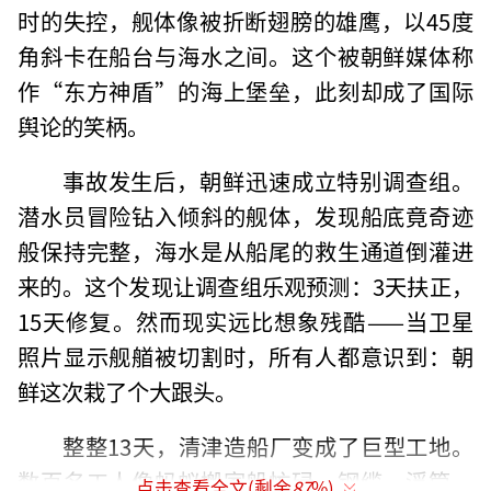
时的失控，舰体像被折断翅膀的雄鹰，以45度
角斜卡在船台与海水之间。这个被朝鲜媒体称
作“东方神盾”的海上堡垒，此刻却成了国际
舆论的笑柄。
事故发生后，朝鲜迅速成立特别调查组。
潜水员冒险钻入倾斜的舰体，发现船底竟奇迹
般保持完整，海水是从船尾的救生通道倒灌进
来的。这个发现让调查组乐观预测：3天扶正，
15天修复。然而现实远比想象残酷——当卫星
照片显示舰艏被切割时，所有人都意识到：朝
鲜这次栽了个大跟头。
整整13天，清津造船厂变成了巨型工地。
数百名工人像蚂蚁搬家般忙碌，钢缆、浮筒、
点击查看全文(剩余
87
%)