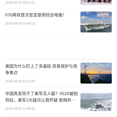
2026-08-07 09:21:01
处置，既是对军工体系的警示，也为其改革提
供了契机——唯有将技术理性置于战略冲动之
076两攻首次官宣使用综合电推！
上，朝鲜军工才能真正成为维护国家安全的可
2026-08-05 10:46:13
靠支柱。
这场惊心动魄的海上大戏，最终会以怎样
的结局收场？我们拭目以待。但可以确定的
是，朝鲜在这场危机中展现出的韧性与挣扎，
美国为什么盯上了多晶硅 贸易保护与竞
将永远镌刻在半岛军事史的篇章中。
（责任编辑：
争焦点
张蕾 TT0001）
2026-08-08 10:13:54
中国真发现不了美军无人艇？052D被拍
到后，美军3大疑点让我怀疑 真相并非
如此
2026-08-07 11:46:52