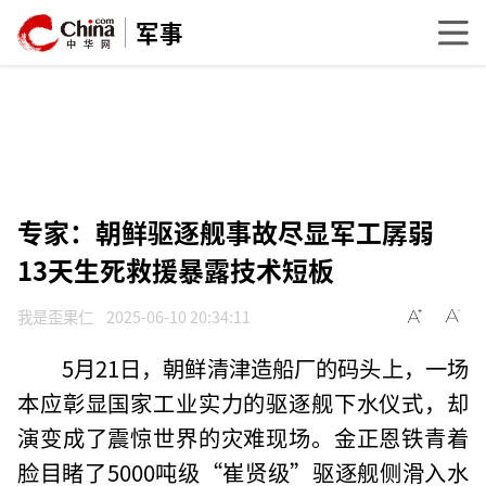
军事
专家：朝鲜驱逐舰事故尽显军工孱弱
13天生死救援暴露技术短板
我是歪果仁
2025-06-10 20:34:11
5月21日，朝鲜清津造船厂的码头上，一场
本应彰显国家工业实力的驱逐舰下水仪式，却
演变成了震惊世界的灾难现场。金正恩铁青着
脸目睹了5000吨级“崔贤级”驱逐舰侧滑入水