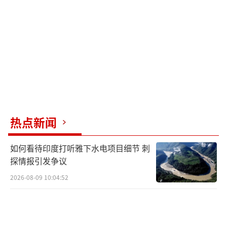
缺乏专业水下机器人和精密定位设备，潜水员
仍在使用上世纪70年代苏制装备，技术代差一
目了然。
这场事故暴露出朝鲜军工体系的深层矛
盾。清津造船厂作为以民船为主的工厂，根本
不具备建造5000吨级驱逐舰的能力。更令人费
解的是，他们竟选择风险极高的“侧滑下
热点新闻
水”方式，这种通常用于千吨级舰艇的技术，
在5000吨级军舰上应用堪称疯狂。军事专家指
如何看待印度打听雅下水电项目细节 刺
出，这种下水方式对潮汐计算、滑道平行度要
探情报引发争议
求极高，而朝鲜显然低估了难度。
2026-08-09 10:04:52
清津造船厂的船台坡度达8.2度，远超国际
5度安全标准，滑道长度也不足。美国“自由