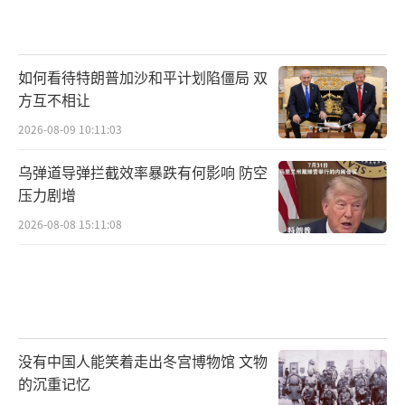
时，它承载的或许不再是单纯的军事威慑，而
是一个国家在技术封锁下艰难前行的缩影。正
如何看待特朗普加沙和平计划陷僵局 双
如《军武次位面》所言：“崔贤级二号舰的遭
方互不相让
遇，可能成为朝鲜军工的分水岭。”
2026-08-09 10:11:03
朝鲜军工的可持续发展，需要实现三个转
乌弹道导弹拦截效率暴跌有何影响 防空
向：从“数量优先”转向“质量优先”，暂停
压力剧增
多线并进的装备研发，集中资源突破关键技术
2026-08-08 15:11:08
瓶颈；从“封闭研发”转向“有限合作”，借
鉴中国军工早期“引进-消化-再创新”的经验，
在受控领域开展国际技术合作；从“军事威
慑”转向“战略平衡”，通过外交谈判降低安
全压力，为军工发展争取喘息空间。金正恩在
没有中国人能笑着走出冬宫博物馆 文物
的沉重记忆
劳动党八届十二中全会筹备期间对事故的严厉