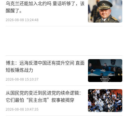
乌克兰还能加入北约吗 童话听够了，该
这标志着朝鲜军工正从“盲目跃进”转向“务
醒醒了。
实改革”。正如司马平邦在《因祸得福》中所
2026-08-08 13:24:48
言：“此次事件让朝鲜意识到，外来技术必须
消化吸收，国防建设需要科学规律。”
目前，朝鲜已将驱逐舰转移至罗津修船
厂，进入为期7-10天的微调修复阶段。尽管朝
博主：远海反潜中国还有提升空间 直面
方宣称“修复工作将在全会前完成”，但军事
短板锤炼战力
专家普遍认为，实际修复时间可能长达半年以
2026-08-08 15:10:37
上。更关键的是，舰体变形、设备腐蚀等隐
从国民党的变迁到民进党的续命逻辑：
患，可能影响该舰的服役寿命和实战能力。
它们最怕“民主台湾”叙事被揭穿
这场持续13天的海上救援，既是朝鲜军工
2026-08-08 10:47:35
的“滑铁卢”，也是其走向成熟的契机。当那
艘被切割舰艏的驱逐舰再次出现在公众视野