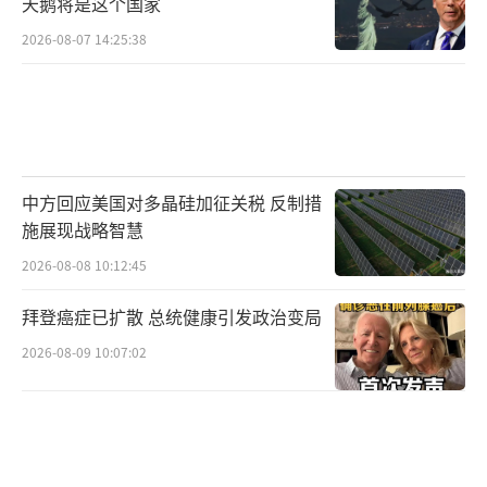
天鹅将是这个国家
可容纳该舰的浮动船坞。但朝鲜似乎铁了心
2026-08-07 14:25:38
要“自力更生”。从5月29日开始，焊工们日夜
赶工切割舰艏，硬生生用13天完成了这项“不
可能的任务”。这种近乎悲壮的坚持，既体现
了朝鲜的倔强，也折射出其军工体系的无奈。
中方回应美国对多晶硅加征关税 反制措
然而，自力更生的代价是巨大的。舰艏切
施展现战略智慧
除后，朝鲜只能用钢板焊制临时舰首，这种应
2026-08-08 10:12:45
急措施不仅影响军舰的外观，更可能导致结构
强度不足。英国简氏防务分析认为，事故根源
拜登癌症已扩散 总统健康引发政治变局
在于造船工艺缺陷——朝鲜缺乏精密配载计算系
2026-08-09 10:07:02
统，仅靠经验公式估算重心，这在现代化舰船
建造中属于致命隐患。
这场事故对朝鲜海军的打击远超想象。原