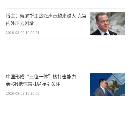
级”濒海战斗舰同样用侧滑下水，下水前经计
算机多次模拟和激光反复校准，而朝鲜清津造
博主：俄罗斯主战派声音越来越大 克宫
船厂此前最大只造过1800吨的护卫舰，此次直
内外压力剧增
接挑战建造5000吨级驱逐舰，技术标准存在严
2026-08-09 10:09:21
重质疑。
更耐人寻味的是政治因素。金正恩在事故
现场怒斥这是“犯罪行为”，随后多名官员被
拘留追责。有分析认为，朝鲜急于在6月下旬劳
中国形成“三位一体”核打击能力
动党全会前展示军工成果，这种政治压力迫使
轰-6N携惊雷-1导弹引关注
船厂铤而走险。正如俄媒所言：“这不仅是技
2026-08-08 19:30:09
术失败，更是制度与路线的警示。”
朝鲜官方罕见公开事故详情，功勋播音员
李春姬播报称金正恩严厉批评事故为“犯罪行