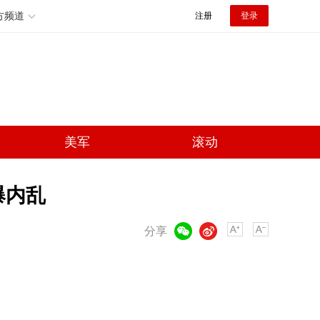
方频道
注册
登录
美军
滚动
爆内乱
微信
微博
分享