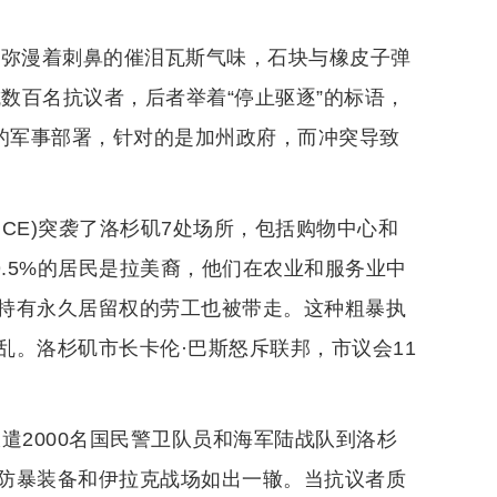
心弥漫着刺鼻的催泪瓦斯气味，石块与橡皮子弹
抗数百名抗议者，后者举着“停止驱逐”的标语，
”的军事部署，针对的是加州政府，而冲突导致
ICE)突袭了洛杉矶7处场所，包括购物中心和
9.5%的居民是拉美裔，他们在农业和服务业中
持有永久居留权的劳工也被带走。这种粗暴执
。洛杉矶市长卡伦·巴斯怒斥联邦，市议会11
遣2000名国民警卫队员和海军陆战队到洛杉
防暴装备和伊拉克战场如出一辙。当抗议者质