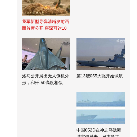
我军新型导弹清晰发射画
面首度公开 穿深可达10
米
洛马公开展出无人僚机外
第13艘055大驱开始试航
形，和歼-50高度相似
中国052D在冲之鸟礁海
域实弹射击，日本急了