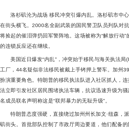
洛杉矶沦为战场 移民冲突引爆内乱。洛杉矶市中
在街头横飞。2000名全副武装的国民警卫队员列队对
将捡起的催泪弹扔回军警阵地。这场被称为“解放行动
的连锁反应还在继续。
美国近日爆发“内乱”，冲突始于移民与海关执法局(
工厂，44名疑似非法移民被戴上手铐押上警车。加州3
扮演重要角色。特朗普的移民执法队进入社区抓人，连
法立即引发社区居民围堵执法车辆，抗议迅速升级为骚乱
名成员联名声明称这是“联邦暴力的无耻升级”。
特朗普态度强硬，直接绕过加州州长加文·纽森，派
矶街头。首批部队控制了市政厅周边要道，他们配备的