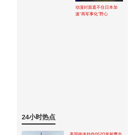
动漫封面遮不住日本加
速“再军事化”野心
24小时热点
美国媒体炒作052D发射鹰击