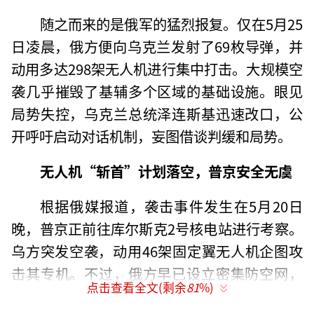
随之而来的是俄军的猛烈报复。仅在5月25
日凌晨，俄方便向乌克兰发射了69枚导弹，并
动用多达298架无人机进行集中打击。大规模空
袭几乎摧毁了基辅多个区域的基础设施。眼见
局势失控，乌克兰总统泽连斯基迅速改口，公
开呼吁启动对话机制，妄图借谈判缓和局势。
无人机“斩首”计划落空，普京安全无虞
根据俄媒报道，袭击事件发生在5月20日
晚，普京正前往库尔斯克2号核电站进行考察。
乌方突发空袭，动用46架固定翼无人机企图攻
击其专机。不过，俄方早已设立密集防空网，
点击查看全文(剩余
81
%)
全部目标在空中被击落。