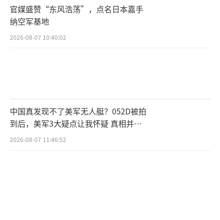
急通过社交媒体发声，一方面呼吁西方盟友对
官媒盛赞“东风浩荡”，点名日本嘉手
俄施压，另一方面则抛出愿意对话的信号，试
纳空军基地
图在节节败退中寻找喘息空间。他还强调“停
2026-08-07 10:40:02
火”是乌方长期以来的诉求。
然而，俄罗斯显然不买账。当前俄方尚未
实现战略目标，不会在此时轻言谈判。英国
《经济学人》分析认为，另一个关键原因在于
中国真发现不了美军无人艇？052D被拍
美国政治风向的转变——特朗普归来之后，乌克
到后，美军3大疑点让我怀疑 真相并非
兰问题已不再是美国政府的“头等大事”。
如此
2026-08-07 11:46:52
特朗普划清界限：乌克兰只是“客户”
特朗普对这场冲突的态度可谓耐人寻味。
他既未公开力挺泽连斯基，也未全盘否定俄罗
斯。对于泽连斯基“求援爱国者导弹”的请