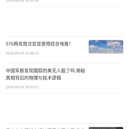
2026-08-06 10:50:54
争即将降温。俄罗斯依然坚持“战场问题战场
解决”，一边释放战俘，一边继续对乌实施打
击，显然不愿用战俘交换作为停火条件。
《基辅独立报》则警告称，俄罗斯的最终
076两攻首次官宣使用综合电推！
图谋是控制整个乌克兰，甚至可能进而威胁欧
2026-08-05 10:46:13
洲大陆。但这种“绑架欧盟”的说法在当前西
方政治格局下并不一定成立，尤其是当北约多
中国军舰发现跟踪的美无人艇了吗 揭秘
国在援乌问题上态度日趋谨慎。
真相背后的物理与技术逻辑
谁来主导和平？特朗普做不了普京的主
2026-08-06 20:53:51
俄乌双方何时才能真正坐下来谈判，没人
能给出确切答案。泽连斯基渴望谈判，但底气
明显不足；俄罗斯手握主动权，并未急于停