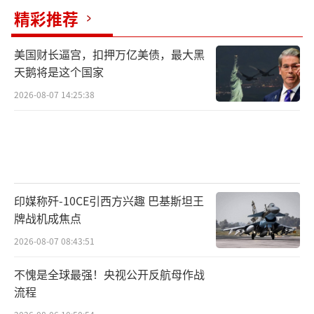
求，特朗普模棱两可，显露出明显的退缩。他
精彩推荐
明确表示，不愿让美国深陷一场看不到尽头的
美国财长逼宫，扣押万亿美债，最大黑
战争泥潭。
天鹅将是这个国家
特朗普直言不讳地批评普京“最近有点疯
2026-08-07 14:25:38
狂”，还说“俄罗斯的真正目标不止那四个
州，而是整个乌克兰”。但与此同时，他也没
有放过泽连斯基，称其“好大喜功、缺乏战略
自控力”，一味挑衅反而将乌克兰推向绝境。
印媒称歼-10CE引西方兴趣 巴基斯坦王
牌战机成焦点
战俘换人继续，但谈判遥遥无期
2026-08-07 08:43:51
值得注意的是，尽管局势高度紧张，俄乌
不愧是全球最强！央视公开反航母作战
战俘交换依旧在进行中。最新数据显示，共有3
流程
07名乌克兰战俘获得释放。但这并不意味着战