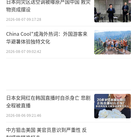
火。而特朗普虽自诩调停人选，但他既不能左
日本向灾区送空调被曝原产国中国 救灾
物资成摆设
右普京，也不愿再为乌克兰“买单”。
2026-08-07 09:17:28
当前这场战争已从最初的“战场拼杀”演
China Cool"成海外热词：外国游客来
变为更深层次的地缘博弈。泽连斯基喊话对
华避暑体验独特文化
话，只能说是迫于形势的权宜之计。最终能否
2026-08-07 09:02:42
实现停火，不取决于谁喊得响，而要看谁能真
正在战场上和谈判桌上占据优势。俄乌之争，
仍远未到终局。
（责任编辑：张佳鑫）
日本女网红在韩国直播时自杀身亡 悲剧
全程被直播
2026-08-06 09:21:46
中方狙击美国 美官员意识到严重性 反