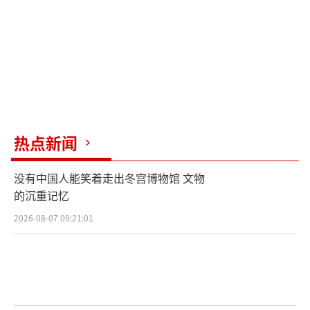
袭击事件过后，俄罗斯没有口头警告，而
是用行动回应。5月25日凌晨，俄军展开大规模
反击，发射导弹69枚，无人机298架，几乎覆盖
乌克兰多座城市。
乌克兰方面通报称，在这波攻势中，已有1
2人死亡，基辅在内的多地被波及，防空警报响
热点新闻
彻夜空。据乌克兰通讯社援引军方数据称，尽
管乌军成功拦截了266架无人机与45枚导弹，但
没有中国人能笑着走出冬宫博物馆 文物
的沉重记忆
大面积基础设施遭毁，特别是首都，陷入火
海。
2026-08-07 09:21:01
泽连斯基转口风：谈判论调背后是无奈
局势急转直下，泽连斯基坐不住了。他紧