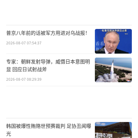
普京八年前的话被军方用进对乌战报！
2026-08-07 07:54:37
专家：朝鲜发射导弹，威慑日本意图明
显 回应日试射战斧
2026-08-07 08:29:39
韩国被爆性贿赂世预赛裁判 足协丑闻曝
光