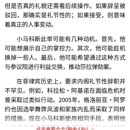
但是否真的礼貌还需看后续操作。如果辞呈被
驳回，那确实是礼节性的；如果接受，则意味
着真正的人事变动。
小马科斯此举可能有几种动机。首先，他
可能想展示自己的掌控力。其次，他可能趁机
换掉一些人。最后，他可能希望通过这种方式
与参议院进行利益交换，推动莎拉弹劾案。
在菲律宾历史上，要求内阁礼节性辞职并
不罕见。例如，科拉松·阿基诺在面临危机时
曾采取过类似行动。2005年，格洛丽亚·阿罗
约也因选举舞弊风波和家族内乱而采取了同样
的措施。现在小马科斯使用相同手段，表明他
当前的处境非常糟糕，希望通过这种方式展现
点击查看全文(剩余
53
%)