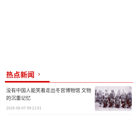
有一种说法认为，这次调整是为了讨好参议
院，确保莎拉弹劾案能够通过。但也存在另一
种可能性，即示好杜特尔特派系。因此，关键
在于谁会被开掉，谁会来补缺。背后的逻辑是
通过内阁空缺作为筹码，换取参议员的支持，
到底是讨好杜派、反对派还是执政党一派，取
决于小马科斯的选择。
（责任编辑：卢其龙 CM0882）
热点新闻
没有中国人能笑着走出冬宫博物馆 文物
的沉重记忆
2026-08-07 09:21:01