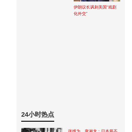
伊朗议长讽刺美国“戏剧
化外交”
24小时热点
张维为、唐湘龙：日本最不