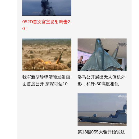
052D首次官宣发射鹰击2
0！
我军新型导弹清晰发射画
洛马公开展出无人僚机外
面首度公开 穿深可达10
形，和歼-50高度相似
米
第13艘055大驱开始试航