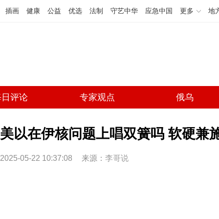
插画
健康
公益
优选
法制
守艺中华
应急中国
更多
地
每日评论
专家观点
俄乌
美以在伊核问题上唱双簧吗 软硬兼
2025-05-22 10:37:08
来源：
李哥说