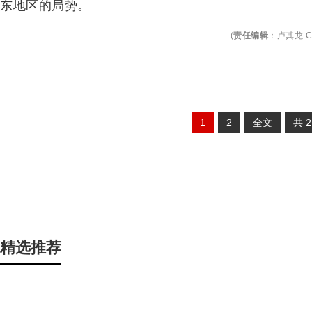
东地区的局势。
(
责任编辑
：
卢其龙 C
1
2
全文
共
精选推荐