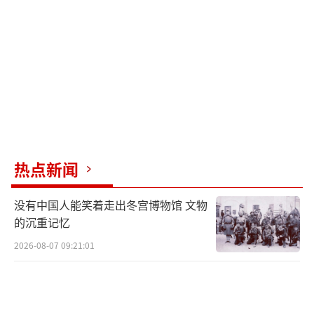
弹与中国霹雳12也非常相似。中国空空导弹使
用复合指导模式，目前尚不清楚朝鲜是否解决
了卫星制导问题。如果确实可以使用“格洛纳
斯”或GPS，需要相关芯片。组合惯导、卫星
制导和主动雷达制导可以保障精准度。朝鲜新
型空空导弹尖锐的前端表明雷达制导导引头已
经可以做得非常小。
热点新闻
在这次视察活动中，朝鲜空军用米格-29战
没有中国人能笑着走出冬宫博物馆 文物
斗机实际测试了这款导弹。公布的测试数据显
的沉重记忆
示，导弹射程达80千米，速度为3.5马赫。朝鲜
2026-08-07 09:21:01
强调在复杂电磁环境下仍有高命中精度，但可
信度无法查证。如果属实，其性能已超过AIM-1
20早期版本，优于朝鲜空军正在使用的半主动