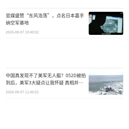
雷达制导空空导弹R-27。
官媒盛赞“东风浩荡”，点名日本嘉手
西方媒体对这款空空导弹持怀疑态度，认
纳空军基地
为其实战能力有限。韩国军事专家认为，尽管
2026-08-07 10:40:02
外表现代化，但内部电子设备可能停留在2000
年左右的水平。高端芯片几乎无法解决，朝鲜
想要批量生产先进空空导弹面临很大困难。
朝鲜新型空空导弹的曝光与其空军发展密
中国真发现不了美军无人艇？052D被拍
切相关。虽然米格-29平台较老，N019雷达在
到后，美军3大疑点让我怀疑 真相并非
现代化战争中作用有限，但朝鲜有自行研制的
如此
2026-08-07 11:46:52
预警机。如果预警机技术成熟，加上通讯和指
挥数据链，朝鲜也能掌握中远程猎杀能力。导
弹射程在百公里上下，适合朝鲜半岛的地理环
境，主要任务是打击韩国。未来的发展值得期