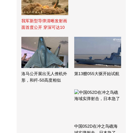
我军新型导弹清晰发射画
面首度公开 穿深可达10
米
洛马公开展出无人僚机外
第13艘055大驱开始试航
形，和歼-50高度相似
中国052D在冲之鸟礁海
域实弹射击，日本急了