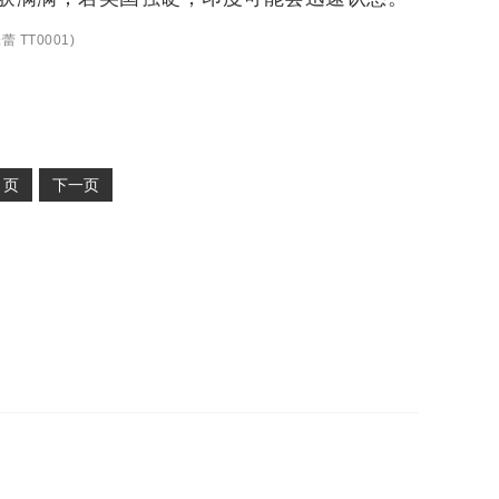
蕾 TT0001
)
2
页
下一页