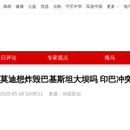
插画
健康
公益
优选
法制
守艺中华
应急中国
更多
地
每日评论
专家观点
俄乌
莫迪想炸毁巴基斯坦大坝吗 印巴冲
2025-05-18 10:09:11
来源：
洞观新知