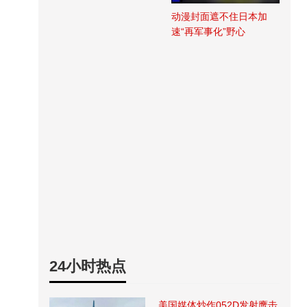
动漫封面遮不住日本加
速“再军事化”野心
24小时热点
美国媒体炒作052D发射鹰击