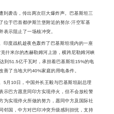
遭到袭击，传出两次巨大爆炸声。巴基斯坦三
了位于巴首都伊斯兰堡附近的努尔·汗空军基
并表示阻止了一场核冲突。
。印度战机趁夜色轰炸了巴基斯坦境内的一座
控克什米尔的杰赫勒姆河上游，横跨尼勒姆河峡
到51.5亿千瓦时，承担着巴基斯坦15%的电
改善了当地大约40%家庭的用电条件。
。5月10日，中国外长王毅与巴基斯坦副总理
表示巴方愿意同印方实现停火，但不会放松警
方为实现停火所做的努力，愿同中方及国际社
同邻国，中方对巴印冲突升级感到担忧，支持