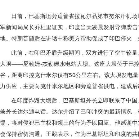
日前，巴基斯坦旁遮普省拉瓦尔品第市努尔汗机场
军新闻局局长乔杜里证实，印度当天凌晨发射导弹袭击
地。特朗普随后在讲话中称美方帮助促成了印巴停火，
此前，在印巴矛盾升级期间，双方进行了空中较量
大坝——尼勒姆-杰勒姆水电站大坝。这座大坝位于巴
谷，距离印控克什米尔仅有50公里左右。该大坝发电量达
力供应，主要向克什米尔地区和旁遮普省供电，建成后
在印度炸毁大坝后，巴基斯坦外长立即联系了中国
兼外长达尔通电话。达尔介绍了巴印冲突的最新情况，
惕，将对侵犯巴主权和领土的行为予以回应。他感谢中
会保持密切沟通。王毅表示，作为巴基斯坦和印度的共