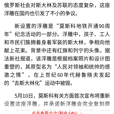
俄罗斯社会对斯大林及苏联的态度复杂，这座
浮雕在国内也引发了不小的争议。
新设置的浮雕是“莫斯科地铁开通90周
年”纪念活动的一部分。浮雕中，孩子、工人
和市民们簇拥着身着军装的斯大林，争相向他
献上花束。背景中还有红旗和列宁的头像。据
法新社报道，该浮雕是根据档案照片和设计图
重塑的，其原型名为“人民对领袖和统帅的感
激之情”，在上世纪60年代赫鲁晓夫发起
的“去斯大林化”运动中被毁。
5月10日，莫斯科有关方面首次宣布将重新
设置这座浮雕，并承诺新浮雕会完全复刻原
作。近年来，俄罗斯各地也有一些与斯大林相
点击查看全文(剩余
54
%)