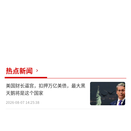
在民间，民众的态度也不一致。据“今日
俄罗斯”报道，有莫斯科市民发起了对该浮雕
态度的非正式调查，吸引了超过20万人参与。
结果显示，52%的受访者支持恢复斯大林浮
雕，43%持反对意见，另有5%表示难以回答。
组织者表示，这个话题意外地变成了一个社会
敏感议题。
热点新闻
（责任编辑：张小花 TT1000）
美国财长逼宫，扣押万亿美债，最大黑
天鹅将是这个国家
2026-08-07 14:25:38