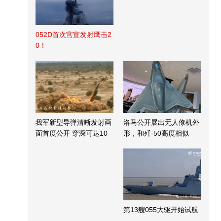
052D首次官宣发射鹰击2
0！
我军新型导弹清晰发射画
洛马公开展出无人僚机外
面首度公开 穿深可达10
形，和歼-50高度相似
米
第13艘055大驱开始试航