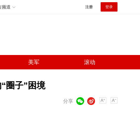
方频道
注册
登录
美军
滚动
“圈子”困境
微信
微博
分享