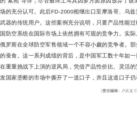
的“紫苑”导弹，尽管最终土耳其因多方面原因放弃了该采
场的充分认可。此后FD-2000相继出口至摩洛哥、乌
武器的传统用户。这些案例充分说明，只要产品性能过
国防空系统在国际市场上依然拥有可观的竞争力。实际
俄罗斯在全球防空军售领域一个不容小觑的竞争者。部
的蚕食。这一系列成绩的背后，是中国军工数十年如一
在重重挑战下上演的逆风局，凭借产品性价比、灵活的
发国家垄断的市场中撕开了一道口子，并且这道口子仍
(
责任编辑
：
卢其龙 C