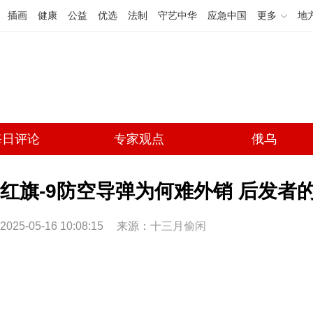
插画
健康
公益
优选
法制
守艺中华
应急中国
更多
地
每日评论
专家观点
俄乌
红旗-9防空导弹为何难外销 后发者的
2025-05-16 10:08:15
来源：
十三月偷闲