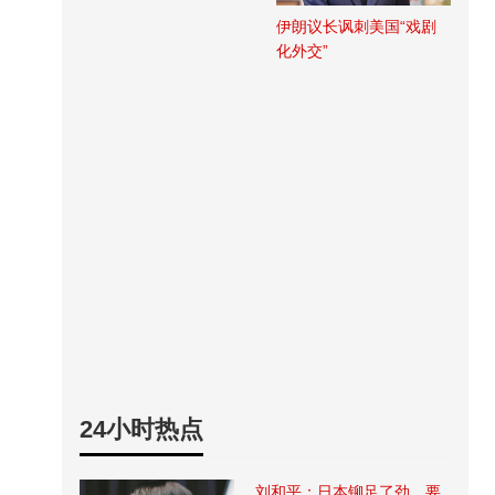
伊朗议长讽刺美国“戏剧
化外交”
24小时热点
刘和平：日本铆足了劲，要