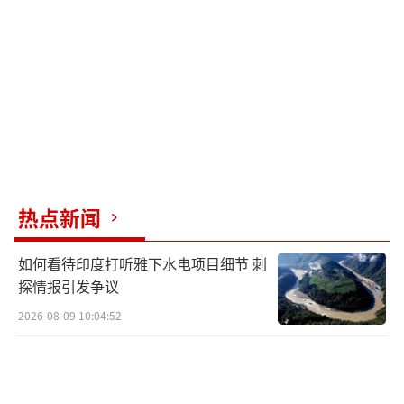
齐、精神饱满，甫一亮相便引发轰动。许多俄
罗斯民众、在俄华侨华人和中国留学生聚集在
红场附近观看。彩排时，仪仗司礼大队队员们
不仅演唱了多首经典军旅歌曲，还学唱了《神
圣的战争》《卡林卡》等俄罗斯经典歌曲，现
场观众深受感染，自发跟唱。当中国军人用俄
语高声喊出“中俄友谊万岁，世界和平万
热点新闻
岁”时，观众的欢呼声经久不息。
（责任编辑：张小
花 TT1000）
如何看待印度打听雅下水电项目细节 刺
探情报引发争议
2026-08-09 10:04:52