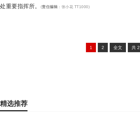
处重要指挥所。
(
责任编辑
：
张小花 TT1000
)
1
2
全文
共
精选推荐