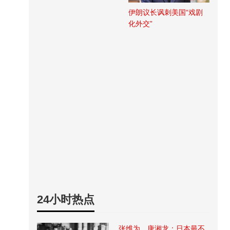
伊朗议长讽刺美国“戏剧
化外交”
24小时热点
张维为、唐湘龙：日本最不