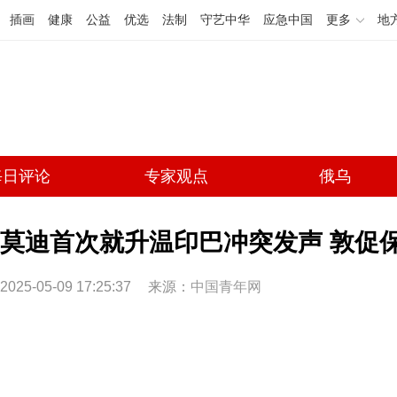
插画
健康
公益
优选
法制
守艺中华
应急中国
更多
地
每日评论
专家观点
俄乌
莫迪首次就升温印巴冲突发声 敦促
2025-05-09 17:25:37
来源：
中国青年网