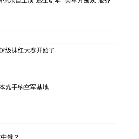
清德亲自上演“逃生剧本” 美军方围观“服务”
，超级抹红大赛开始了
日本嘉手纳空军基地
抗中俄？