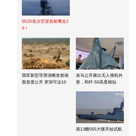
052D首次官宣发射鹰击2
0！
我军新型导弹清晰发射画
洛马公开展出无人僚机外
面首度公开 穿深可达10
形，和歼-50高度相似
米
第13艘055大驱开始试航